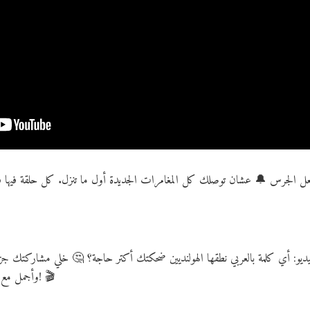
ل الجرس 🔔 عشان توصلك كل المغامرات الجديدة أول ما تنزل. كل حلقة فيها فكرة
لفيديو: أي كلمة بالعربي نطقها الهولنديين ضحكتك أكتر حاجة؟ 🤔 خلي مشاركتك ج
وأجمل مع محتوى ممتع ومختلف من سيف إمبابي! 🎬