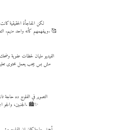
لكن المفاجأة الحقيقية كان
وبيفهمهم كأنه واحد منهم. التجربة كانت مش بس مضحكة، لكنها كمان مليانة تفاعل حقيقي بين الثقافات وخليت كل الناس تضحك وتستمتع بالموقف. 🥰
الفيديو مليان لحظات عفوية وضحك
مش بس بيحب يعمل محتوى تعليمي
التصوير في الفلوج ده حاجة تان
الجنبين، والجو الجميل اللي زوّد المشهد سحر . حتى لو عمرك ما زرت أمستردام قبل كده، الفيديو هيخليك تحس إنك عارف كل ركن فيها. 🏙️✨
أجمل حاجة كمان إن الفلوج مش بس 