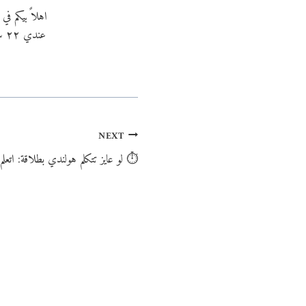
اهلاً بيكم ف
عن
NEXT
لو عايز تتكلم هولندي بطلاقة: اتعلم صيغة السؤال في أقل من 10 دقايق ⏱️