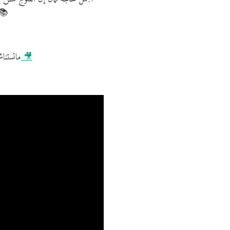
على سيف وهو بيتكلم هولندي بطلاقة، هتحس
اضغط هنا لمشاهدة الفيديو على يوتيوب 🎥
ماتستنا