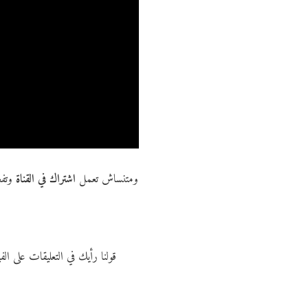
ومتنساش تعمل
اشتراك في القناة
وتفع
قولنا رأيك في التعليقات على ا