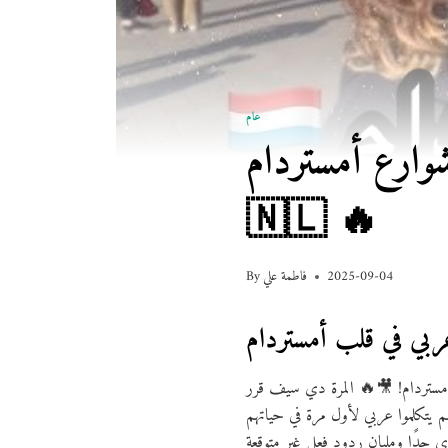
عام
ع أمستردام! 🇪🇬
🇳🇱 🔥
2025-09-04
فاطمة علي
By
ستردام! 🎥🔥 المرة دي سيف قرر
هم! 🇪🇬🇳🇱 مجرد تخيل إنك واقف في شوارع أمستردام، وبتسمع حد هولندي