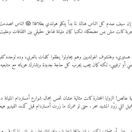
ت إن سيف صدم كل الناس هناك لما بدأ يتكلم هولندي بطلاقة! 😱 الناس اتصدمت 
 هستيري، وهتشوف الهولنديين وهم بيحاولوا ينطقوا كلمات بالعربي، وده لوحده
 أو ترفيهي، لكنه كمان بيحب يجرب كل حاجة جديدة ويشارك هوياته مع متابعيه
ية خالص! الزوايا المختارة كانت مثالية عشان تحس بجمال شوارع أمستردام المليانة
تعليم أو ضحك، لكنه بيديك طاقة إيجابية وحافز إنك تطور نفسك. لما تشوف هولنديي