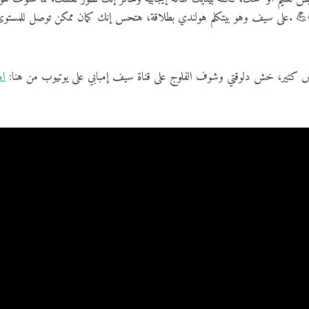
 إنك كمان ممكن توصل للمستوى ده لو استمريت تتعلم وتتمرن كل يوم. 💪📚
ش كتير، خش دلوقتي وشوف الفلوج على قناة سيف إمبابي على يوتيوب من هنا: