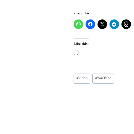
Share this:
Like this:
L
o
a
Post
d
#
Video
#
YouTube
Tags:
i
n
g
…