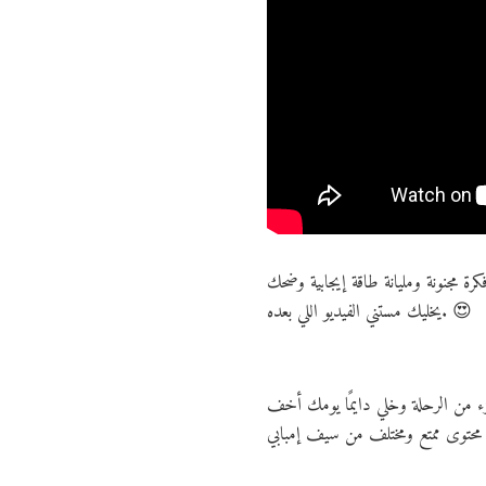
 مجنونة ومليانة طاقة إيجابية وضحك
يخليك مستني الفيديو اللي بعده. 😍
زء من الرحلة وخلي دايمًا يومك أخف