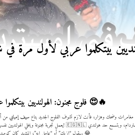
ديين بيتكلموا عربي لأول مرة في شوار
😍🔥
فلوج مجنون: الهولنديين بيتكلموا عربي في قلب أمستردام
فيها مغامرات وضحك وهزار، فأنت لازم تشوف الفلوج الجديد بتاع
سيف إمبابي
من أم
يعمل تجربة مجنونة ويخلي الهولنديين نفسهم يتكلموا عربي لأول مرة في حيات
بيقول “إزيك” أو “عامل إيه”، المشهد كان كوميدي جدًا ومليان ردود فعل غير متوقعة. 😂