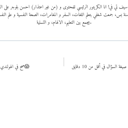
ي سيف تي في! انا الكريتور الرئيسي للمحتوى و (من غير اعتذار) احسن بلوجر على
دي ٢٢ سنة بس، جمعت شغفي بتعلم اللغات، السفر و المغامرات، الصحة النفسية و علم الن
بيجمع بين التعليم، الالهام، و التسلية.
ازاي تستخدم الأفعال ge, be, ver صح في الهولندي؟😱