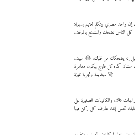
إن واحد مصري بيتكلم لغتهم بسهولة
 كفيل إنه يضحكك من قلبك. 😂 سيف
، عشان كده كل فلوج بيكون مغامرة
جديدة وتجربة مميزة. 🚀
 دراجات 🚲، والكافيهات الصغيرة على
ن بيتعلموا كلمتين بالعربي، وتتفرج