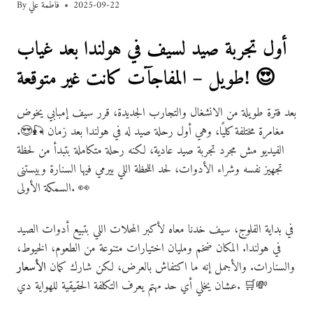
2025-09-22
فاطمة علي
By
أول تجربة صيد لسيف في هولندا بعد غياب
طويل – المفاجآت كانت غير متوقعة! 😍
بعد فترة طويلة من الانشغال والتجارب الجديدة، قرر سيف إمبابي يخوض
مغامرة مختلفة كليًا، وهي أول رحلة صيد له في هولندا بعد زمان 🎣😍.
الفيديو مش مجرد تجربة صيد عادية، لكنه رحلة متكاملة بتبدأ من لحظة
تجهيز نفسه وشراء الأدوات، لحد اللحظة اللي بيرمي فيها السنارة وبيستنى
السمكة الأولى. 👀
في بداية الفلوج، سيف خدنا معاه لأكبر المحلات اللي بتبيع أدوات الصيد
في هولندا. المكان ضخم ومليان اختيارات متنوعة من الطعوم، الخيوط،
والسنارات. والأجمل إنه ما اكتفاش بالعرض، لكن شارك كمان
الأسعار
عشان يخلي أي حد مهتم يعرف التكلفة الحقيقية للهواية دي. 🛒💸