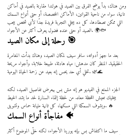
ومن هناك، بدأ يوضح الفرق بين الصيد في هولندا مقارنة بالصيد في أماكن
تانية، سواء من ناحية القوانين، الأماكن المخصصة، أو حتى أنواع السمك
اللي ممكن تصطادها. كل ده بيخلي التجربة فريدة جدًا لأي شخص بيحب
الصيد أو حتى عنده فضول يعرف أكتر عن الأجواء. 🌍🐟
رحلة إلى مكان الصيد 🎯
بعد ما جهز أدواته، سافر سيف لمكان الصيد، وهناك بدأت المغامرة
الحقيقية. المنظر كان مدهش: مياه هادئة، طبيعة خلابة، وأجواء مريحة
تخلي أي حد يحس إنه بعيد عن زحمة الحياة اليومية. 🌿🌊
الجزء الممتع في الفيديو هو إنه مش بس بيعرض تفاصيل الصيد، لكنه
بيخليك تعيش اللحظة معاه. من لحظة إلقاء السنارة لحد ما يشد الخيط
ويشوف السمكة اللي مسكها، كل ثانية مليانة حماس وتشويق. 🔥
مفاجأة أنواع السمك 🐠
سيف ما اكتفاش بس بإنه يورينا الأجواء، لكنه خلّى الموضوع أكثر