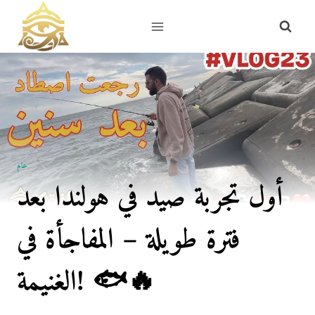
Skip
to
content
عام
أول تجربة صيد في هولندا بعد
فترة طويلة – المفاجأة في
الغنيمة! 🐟🔥