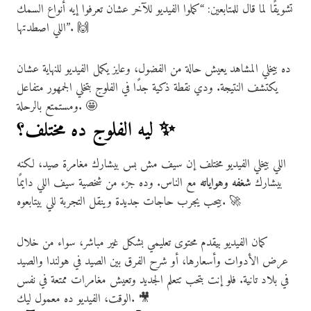
تشويقًا لما قال للمتابعين: “كملوا الفيديو للآخر عشان تعرفوا إيه أنواع السمك
اللي اصطدتها”. 🙌
ده بيخلي المشاهد يعيش حالة من الفضول، وعايز يكمل الفيديو للنهاية عشان
يكتشف النتيجة. ودي نقطة ذكية جدًا في الفلوج بتخلي الجمهور متفاعل
ومستمتع بالرحلة. 🤩
ليه الفلوج ده مختلف؟ ✨
اللي بيخلي الفيديو مختلف إن سيف مش بس بيشارك مغامرة صيد، لكنه
بيشارك
شغفه وهواياته
مع الناس. وده جزء من شخصية سيف اللي دايمًا
بيحب يجرب حاجات جديدة وينقل التجربة للي بيتابعوه. 🚀
كمان الفيديو بيقدم محتوى تعليمي بشكل غير مباشر، سواء من خلال
عرض الأدوات وأسعارها، أو شرح الفرق بين الصيد في هولندا والصيد
في بلاد تانية. فلو إنت بتحب تتعلم الجديد وتعيش مغامرات ممتعة في نفس
الوقت، الفيديو ده معمول ليك. 🎥