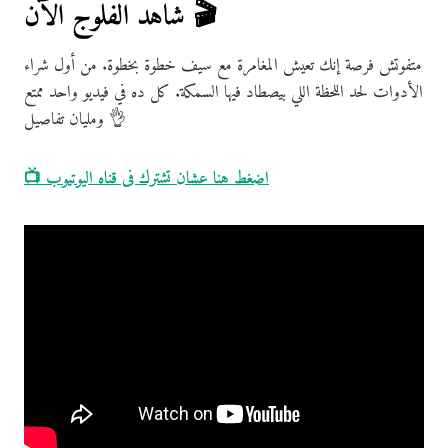
شاهد الفلوج الآن 🎬
متفوتش فرصة إنك تعيش المغامرة مع سيف خطوة بخطوة. من أول شراء
الأدوات لحد اللحظة اللي بيصطاد فيها السمكة. كل ده في فيديو واحد ممتع
ومليان تفاصيل 👌
📺 اضغط هنا عشان تشترك فى قناه اليوتيوب