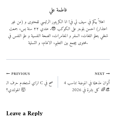
فاطمة علي
اهلاً بيكم في سيف تي في! انا الكريتور الرئيسي للمحتوى و (من غير
اعتذار) احسن بلوجر على الكوكب 😎. عندي ٢٢ سنة بس، جمعت
شغفي بتعلم اللغات، السفر و المغامرات، الصحة النفسية و علم النفس في
محتوى بيجمع بين التعليم، الالهام، و التسلية.
Post
PREVIOUS
NEXT
4 ألوان مذهلة في الموضة تناسب
ازاي تستخدم حرف الـ C صح في
navigation
كل بشرة في 2026 🌈👒
الهولندي؟ 🤯
Leave a Reply