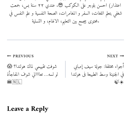
اعتذار) احسن بلوجر على الكوكب 😎. عندي ٢٢ سنة بس، جمعت
شغفي بتعلم اللغات، السفر و المغامرات، الصحة النفسية و علم النفس في
محتوى بيجمع بين التعليم، الالهام، و التسلية.
Post
PREVIOUS
NEXT
أجواء مختلفة: جولة سيف إمبابي
شوفت تقييمي لماك هولندا؟ 😱
navigation
في الجنينة وسط الطبيعة فى هولندا
لو لسه… تعاااالي شوف المفاجأة
🍔🇳🇱
🍃☀️
Leave a Reply