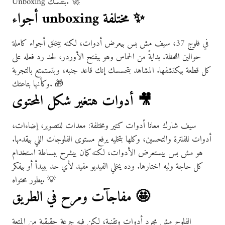
Unboxing بنفسك. 🚀
أجواء unboxing مختلفة ✨
في فلوج 37، سيف مش بس بيعرض أدوات، لكنه بيخلق أجواء كاملة
حوالين اللحظة. بدايةً من الحماس وهو بيفتح الأوردر، لحد رد فعله على
كل قطعة بيكتشفها. المشاهد بتحسسك إنك قاعد جنبه، وبتستمتع بالتجربة
وكأنها بتاعتك. 🎁
أدوات هتغير شكل المحتوى 🎥
سيف شارك معانا أدوات كتير ومختلفة: معدات للتصوير، إضاءات،
أدوات للفلترة والتحسين، وكلها بتخليه يرفع مستوى الفلوجات اللي بيقدمها.
هو مش بس بيستعرض الأدوات، لكنه كمان بيشرح ببساطة استخدام
كل حاجة وليه اختارها. وده يخلي الفيديو مفيد لأي حد بيبدأ أو بيفكر
يطور محتواه. 💡
مفاجآت ومرح في الطريق 🤩
الفلوج مش مجرد أدوات وتقنية، لكن فيه جرعة حقيقية من المتعة