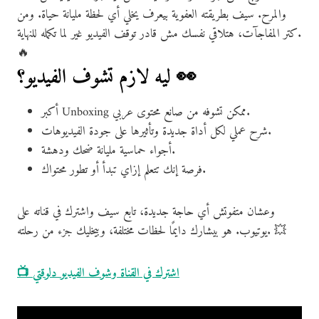
والمرح. سيف بطريقته العفوية بيعرف يخلي أي لحظة مليانة حياة. ومن
كتر المفاجآت، هتلاقي نفسك مش قادر توقف الفيديو غير لما تكمله للنهاية.
🔥
ليه لازم تشوف الفيديو؟ 👀
أكبر Unboxing ممكن تشوفه من صانع محتوى عربي.
شرح عملي لكل أداة جديدة وتأثيرها على جودة الفيديوهات.
أجواء حماسية مليانة ضحك ودهشة.
فرصة إنك تتعلم إزاي تبدأ أو تطور محتواك.
وعشان متفوتش أي حاجة جديدة، تابع سيف واشترك في قناته على
يوتيوب. هو بيشارك دايمًا لحظات مختلفة، وبيخليك جزء من رحلته. 💥
📺 اشترك في القناة وشوف الفيديو دلوقتي