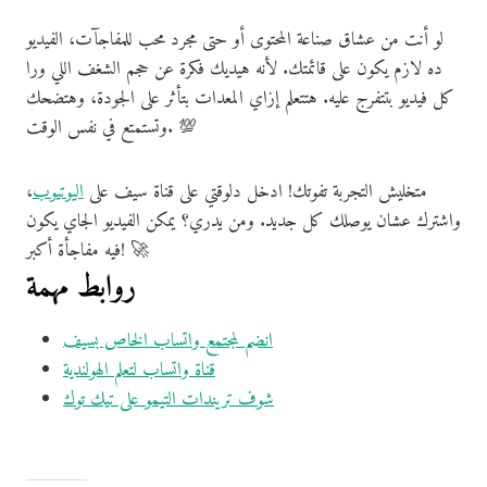
لو أنت من عشاق صناعة المحتوى أو حتى مجرد محب للمفاجآت، الفيديو
ده لازم يكون على قائمتك. لأنه هيديك فكرة عن حجم الشغف اللي ورا
كل فيديو بتتفرج عليه. هتتعلم إزاي المعدات بتأثر على الجودة، وهتضحك
وتستمتع في نفس الوقت. 💯
متخليش التجربة تفوتك! ادخل دلوقتي على قناة سيف على
اليوتيوب
،
واشترك عشان يوصلك كل جديد. ومن يدري؟ يمكن الفيديو الجاي يكون
فيه مفاجأة أكبر! 🚀
روابط مهمة
انضم لمجتمع واتساب الخاص بسيف
قناة واتساب لتعلم الهولندية
شوف تريندات التيمو على تيك توك