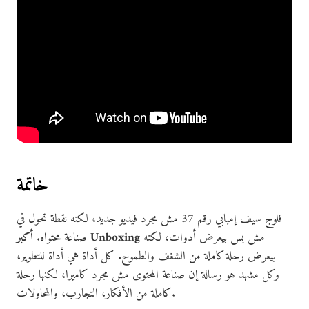
خاتمة
فلوج سيف إمبابي رقم 37 مش مجرد فيديو جديد، لكنه نقطة تحول في
مش بس بيعرض أدوات، لكنه
أكبر Unboxing
صناعة محتواه.
بيعرض رحلة كاملة من الشغف والطموح. كل أداة هي أداة للتطوير،
وكل مشهد هو رسالة إن صناعة المحتوى مش مجرد كاميرا، لكنها رحلة
كاملة من الأفكار، التجارب، والمحاولات.