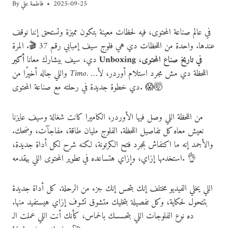
2025-09-25
فاطمة علي
By
في عالم صناعة المحتوى، فيه لحظات معينة بتكون مميزة وتستحق إننا نوقف
عندها. واحدة من اللحظات دي هي فلوج سيف إمبابي رقم 37 🎬. المرة
أكبر Unboxing في تاريخ صناع المحتوى
،
دي، سيف بيشارك معانا
. اللحظة دي مش مجرد استلام أوردر، لأ…
Timo
واللي جاله أخيرًا من
دي خطوة جديدة في رحلته مع صناعة المحتوى. 😱🤯
من اللحظة اللي وصل فيها الأوردر، الكاميرا كانت شغالة وسيف عايزنا
نعيش معاه كل تفاصيل اللحظة. الفلوج مليان طاقة، مفاجآت، وضحك.
والأجمد إنه ما اكتفاش بمجرد فتح الكرتونة، لكنه شرح لكل أداة جديدة،
استخدمها إزاي، وإزاي هتساعده في تطوير المحتوى اللي بيقدمه. 👌
اللي يخلي الفيديو مختلف إنك بتحس إنك جزء من الرحلة. كل أداة جديدة
بتتحول لحكاية، وكل تفصيلة بتخليك متشوق تشوف إزاي هيستفيد منها.
ده نوع الفلوجات اللي بتحسسك بالحماس، كأنك أنت اللي عملت الـ