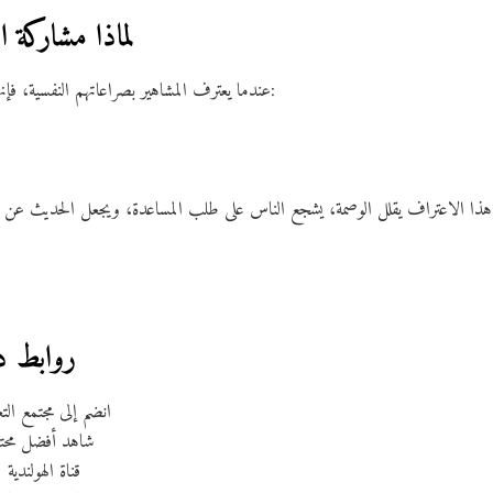
لماذا مشاركة ا
عندما يعترف المشاهير بصراعاتهم النفسية، فإنهم يرسلون رسالة قوية للجمهور مفادها:
ًا طبيعيًا من حياتنا.
روابط د
– انضم إلى مجتمع ال
– شاهد أفضل محت
– قناة الهولندي