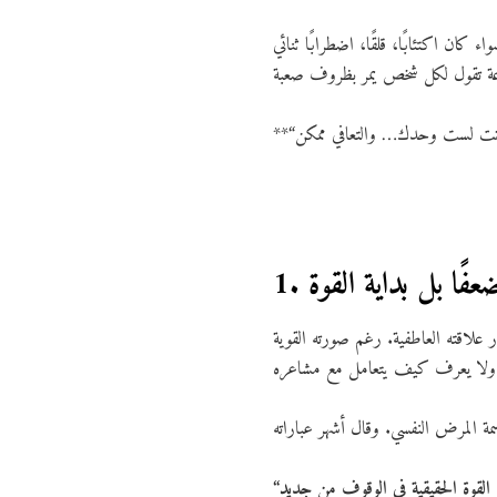
ن اكتئابًا، قلقًا، اضطرابًا ثنائي
ًا بل بداية القوة
 علاقته العاطفية. رغم صورته القوية