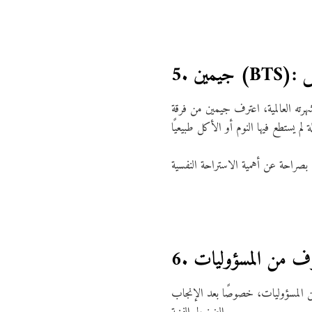
س
 اعترف جيمين من فرقة BTS بأنه كان يعاني من نوبات قلق قوية وضغط نفسي بسبب الكمال والبحث عن رضا الجمهور. وصلت حالته
لخوف من المسؤوليات
ن المسؤوليات، خصوصًا بعد الإنجاب