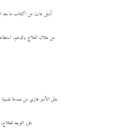
أديل عانت من اكتئاب ما بعد الو
من خلال العلاج والدعم، استطاعت ا
عانى الأمير هاري من صدمة نفسية حاد
قرر التوجه للعلاج، وأصبح أحد أبرز المتحدثين عن أهمية الصحة النفسية حول العالم، وأسس مبادرات دولية لدعم الشباب والجنود السابقين.