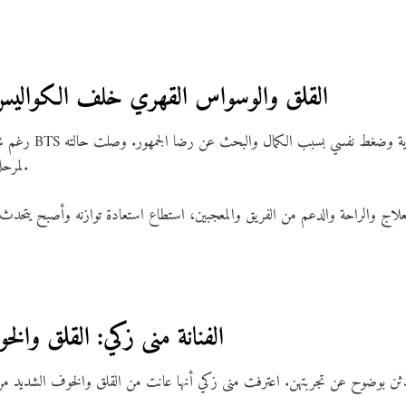
5. جيمين (BTS): القلق والوسواس القهري خلف الكوالي
رغم شهرته العالمية،
لمرحلة لم يستطع فيها النوم أو الأكل طبيعيًا.
6. الفنانة منى زكي: القلق وا
تحدثن بوضوح عن تجربتهن. اعترفت منى زكي أنها عانت من القلق والخوف الشديد م