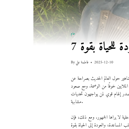
عام
 للحياة بقوة
2025-12-10
فاطمة علي
By
هير حول العالم الحديث بصراحة عن
لملايين خوفًا من الوصمة. ومع صعود
در إلهام قوي لمن يواجهون تحديات
مشابهة.
ية لا يراها الجمهور. ومع ذلك، فإن