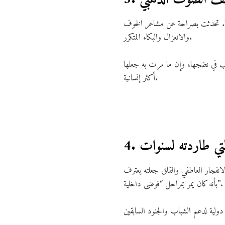
لنًا. تحدثت بصراحة عن مشاعر الخوف
والانعزال والبكاء المتكرر.
سبب في نضجها، وإن ما مرت به جعلها
أكثر إنسانية.
التي طاردته لسنوات
لانفجار العاطفي والقلق جعلته يعترف
بأنه كان يمر بمراحل “فوضى داخلية”.