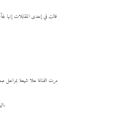
قالت في إحدى المقابلات إنها لجأت
مرت الفنانة حلا شيحة بمراحل صعب
اليوم تؤكد أنها استطاعت أن تستعيد توازنها عبر العلاج، التأمل، والدعم العائلي. قصتها تُظهر أن التغيير ليس ضعفًا بل شجاعة.