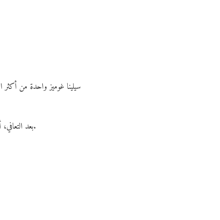
سيلينا غوميز واحدة من أكثر 
بعد التعافي، أصبحت سيلينا واحدة من أبرز الأصوات العالمية الداعمة للصحة النفسية، وأطلقت مؤسسات خيرية ومشاريع توعية ضخمة.