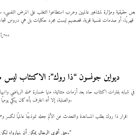
يقية ومؤثرة لمشاهير عالميين وعرب استطاعوا التغلب على المرض النفسي، سواء كا
**“أنت لست وحدك… والتعافي ممكن.”**
1. ديواين جونسون “ذا روك”: الاكتئاب ليس ضعف
 شبابه بفترات اكتئاب حاد بعد أزمات متتالية، منها خسارة عمله الرياضي وانهيار
والصلبة، إلا أنه اعترف بأنه كان يبكي يوميًا ولا يعرف كيف يتعامل مع مشاعره.
قرار ذا روك بطلب المساعدة والتحدث عن الألم جعله نموذجًا عالميًا لكسر وصمة المرض النفسي. وقال أشهر عباراته:
“حتى أقوى الرجال يمكن أن ينهاروا، لكن القوة الحقيقية في الوقوف من جديد.”