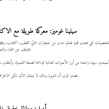
2. سيلينا غوميز: معركة طويلة مع الا
الشخصيات التي فتحت قلبها للعالم. عانت من اضطراب ثنائي القطب، اكتئاب، وق
للتوقف عن الغناء والعمل والدخول لمركز علاجي لفترة طويلة.
قصتها تثبت أن الشهرة والمال لا يمنعان الألم، لكن الاعتراف بالمشكلة هو أول خطوة نحو الشفاء.
3. أديل: معاناة خفية