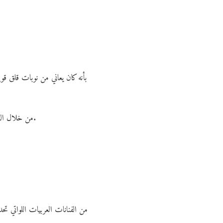
من خلال العلاج والراحة والدعم من الفريق والمعجبين، استطاع استعادة توازنه وأصبح يتحدث بصراحة عن أهمية الاستراحة النفسية.
من الفنانات العربيات اللواتي 