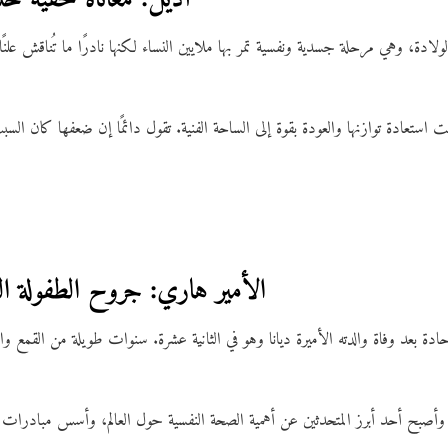
لادة، وهي مرحلة جسدية ونفسية تمر بها ملايين النساء لكنها نادرًا ما تُناقش ع
ستعادة توازنها والعودة بقوة إلى الساحة الفنية. تقول دائمًا إن ضعفها كان ال
4. الأمير هاري: جروح الطفولة 
ة بعد وفاة والدته الأميرة ديانا وهو في الثانية عشرة. سنوات طويلة من القمع وا