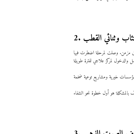
كتئاب وثنائي القطب
لق مزمن. وصلت لمرحلة اضطرت فيها
 خلف الصوت الذهبي