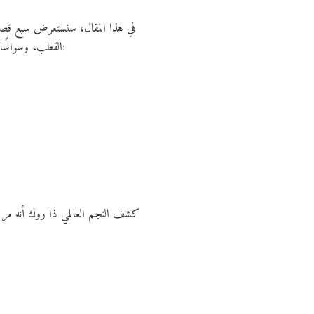
في هذا المقال، سنستعرض سبع قصص حق
القطب، وسواسًا قهريًا، أو صدمات نفسية قوية. قصصهم ليست مجرد حكايات بل هي دروس شجاعة تقول لكل شخص يمر بظروف صعبة:
كشف النجم العالمي ذا روك أنه مر في