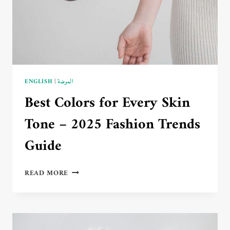
ENGLISH
|
الموضة
Best Colors for Every Skin
Tone – 2025 Fashion Trends
Guide
BEST
READ MORE
COLORS
FOR
EVERY
SKIN
TONE