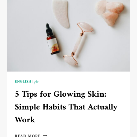
–
2025
FASHION
TRENDS
GUIDE
ENGLISH
|
عام
5 Tips for Glowing Skin:
Simple Habits That Actually
Work
5
READ MORE