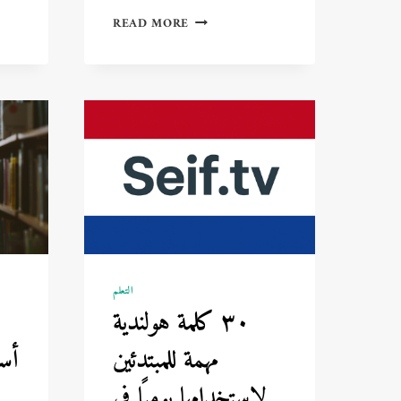
الدراسة
READ MORE
في
فرنسا:
كل
ما
تحتاج
معرفته
عن
جامعات
باريس
🇫🇷
🎓
التعلم
٣٠ كلمة هولندية
مهمة للمبتدئين
أسر
لاستخدامها يوميًا في