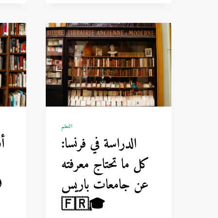
أساسية
للمبتدئين
لاستخدامها
في
فصل
الشتاء
التعلم
الدراسة في فرنسا:
كل ما تحتاج معرفته
عن جامعات باريس
🇫🇷🎓