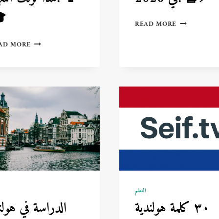

7
READ MORE
طرق
7
ذكية
AD MORE
تطبيقات
للتعلّم
دراسية
أسرع
هتغير
وتحسين
حياتك
الذاكرة
وتخلّي
في
مذاكرتك
2026!
أسهل!
📘
📱
⚡
🎓
م
التعلم
دراسة في هولندا
٣٠ كلمة هولندية