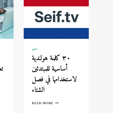
التعلم
٣٠ كلمة هولندية
أساسية للمبتدئين
تع
لاستخدامها في فصل
الشتاء
٣٠
READ MORE
كلمة
هولندية