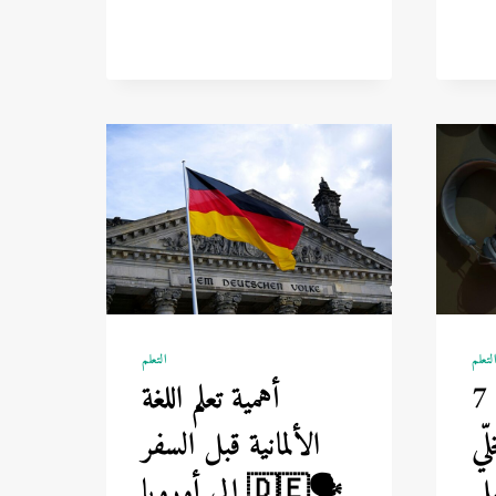
التفاعلي:
كيف
تغيّر
التكنولوجيا
أسلوب
التعلم
لتعلم
التعلم
 تطبيقات دراسية
أهمية تعلم اللغة
ّي
الألمانية قبل السفر
📱
إلى أوروبا 🇩🇪🗣️