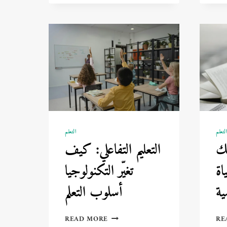
الدراسة
والتدريب
العملي
لتعلم
التعلم
تك
التعليم التفاعلي: كيف
اة
تغيّر التكنولوجيا
ة
أسلوب التعلم
التعليم
READ MORE
RE