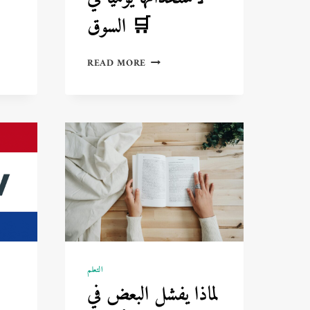
السوق 🛒
٣٠
READ MORE
كلمة
هولندية
مهمة
للمبتدئين
لاستخدامها
يوميًا
في
السوق
🛒
التعلم
لماذا يفشل البعض في