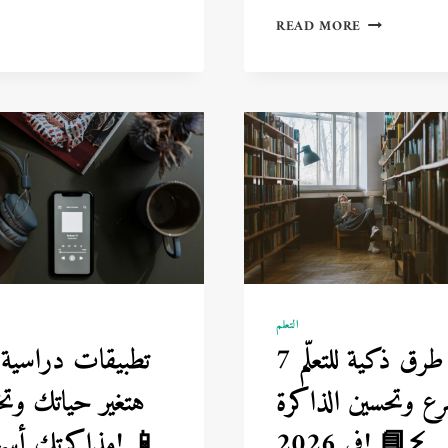
تنظيم
أفضل
وقتك
READ MORE
5
بين
لغات
الدراسة
يجب
والحياة
تعلمها
الشخصية
في
2026
للوظائف
العالمية
🌎
💼
التعلم
ا
7 طرق ذكية للتعلّم
7
ع وتحسين الذاكرة
هتغير حياتك وتخل
في 2026! 📘⚡
مذاكرتك أسهل! 