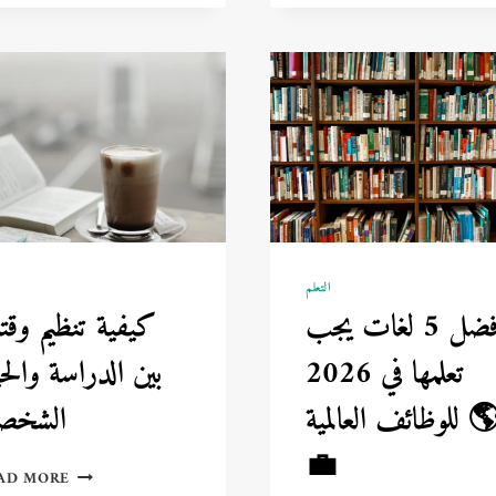
لطلاب
في
ومعلمين
2026؟
2026
التعلم
ا
أفضل 5 لغات يجب
كيفية تنظيم وق
تعلمها في 2026
بين الدراسة والحي
للوظائف العالمية 🌎
الشخصي
💼
كيفية
AD MORE