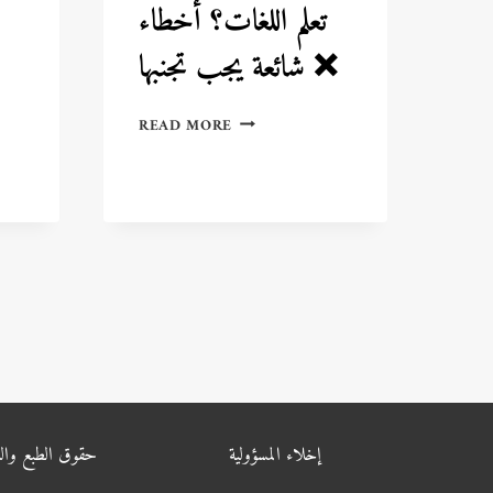
تعلم اللغات؟ أخطاء
شائعة يجب تجنبها ❌
لماذا
READ MORE
يفشل
البعض
في
تعلم
اللغات؟
أخطاء
شائعة
يجب
تجنبها
❌
إخلاء المسؤولية
حقوق الطبع والن