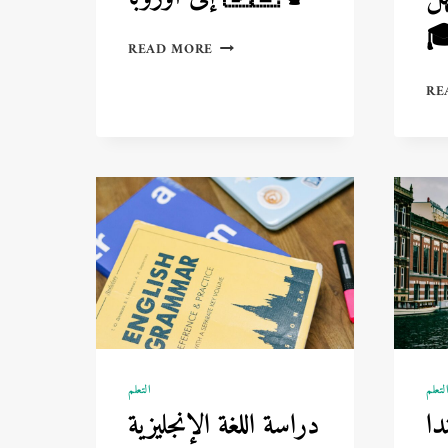

أهمية
READ MORE
تعلم
اللغة
RE
الألمانية
قبل
السفر
إلى
أوروبا
🇩🇪
🗣️
التعلم
التعل
دراسة اللغة الإنجليزية
ال