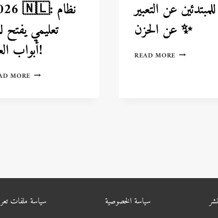
للمبتدئين عن التعبير
2026 🇳🇱:
عن الحزن ✨
تعليمي يفتح 
أبواب العالم!
٣٠
READ MORE
كلمة
هولندية
الدراسة
AD MORE
للمبتدئين
في
عن
هولندا
التعبير
2026
عن
🇳🇱:
الحزن
نظام
✨
تعليمي
يفتح
لك
أبواب
العالم!
شر
سياسة الخصوصية
سياسة ملفات تعر