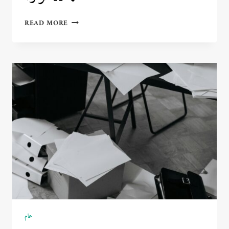
كيف
READ MORE
تنظّم
وقتك
وتنجز
أكثر
بدون
توتر؟
⏰
📋
عام