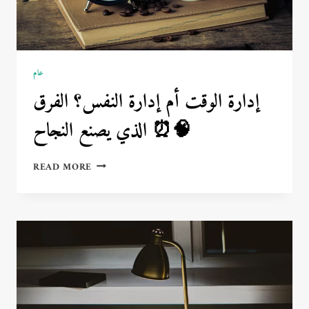
عام
إدارة الوقت أم إدارة النفس؟ الفرق
الذي يصنع النجاح ⏰🧠
إدارة
READ MORE
الوقت
أم
إدارة
النفس؟
الفرق
الذي
يصنع
النجاح
⏰
🧠