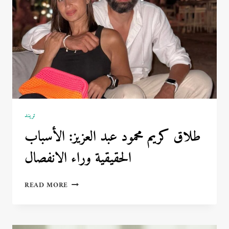
تريند
طلاق كريم محمود عبد العزيز: الأسباب
الحقيقية وراء الانفصال
طلاق
READ MORE
كريم
محمود
عبد
العزيز: