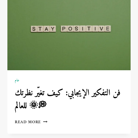
نفسك
كل
يوم
🧠
🌟
عام
فن التفكير الإيجابي: كيف تغيّر نظرتك
للعالم 🌞💭
فن
READ MORE
التفكير
الإيجابي: