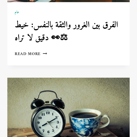
عام
الفرق بين الغرور والثقة بالنفس: خيط
دقيق لا تراه 👀⚖️
الفرق
READ MORE
بين
الغرور
والثقة
بالنفس:
خيط
دقيق
لا
تراه
👀
⚖️