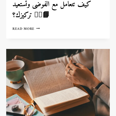
كيف تتعامل مع الفوضى وتستعيد
تركيزك؟ 🧘‍♀️📘
كيف
READ MORE
تتعامل
مع
الفوضى
وتستعيد
تركيزك؟
🧘‍♀️
📘