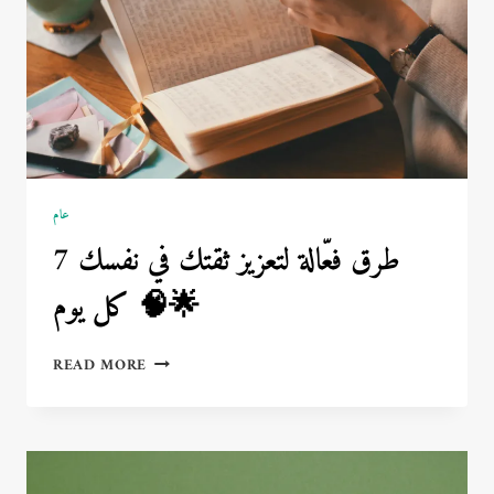
عام
7 طرق فعّالة لتعزيز ثقتك في نفسك
كل يوم 🧠🌟
7
READ MORE
طرق
فعّالة
لتعزيز
ثقتك
في