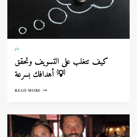
عام
كيف تتغلب على التسويف وتحقق
أهدافك بسرعة 💡
كيف
READ MORE
تتغلب
على
التسويف
وتحقق
أهدافك
بسرعة
💡