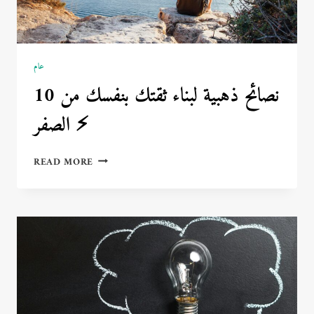
عام
10 نصائح ذهبية لبناء ثقتك بنفسك من
الصفر ⚡
10
READ MORE
نصائح
ذهبية
لبناء
ثقتك
بنفسك
من
الصفر
⚡