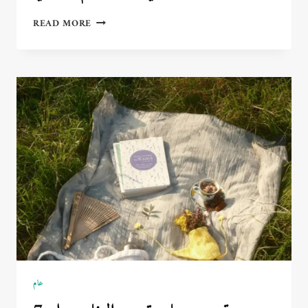
أفضل
READ MORE
طرق
العلاج
النفسي:
من
العلاج
السلوكي
إلى
الدعم
الجماعي
عام