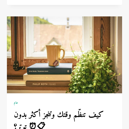
على
القلق
وتعيش
بسلام
في
عالم
سريع
التغيير
🌿
💫
عام
كيف تنظّم وقتك وتنجز أكثر بدون
توتر؟ ⏰📋