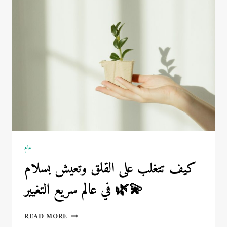
الأسباب
الحقيقية
وراء
الانفصال
عام
كيف تتغلب على القلق وتعيش بسلام
في عالم سريع التغيير 🌿💫
كيف
READ MORE
تتغلب