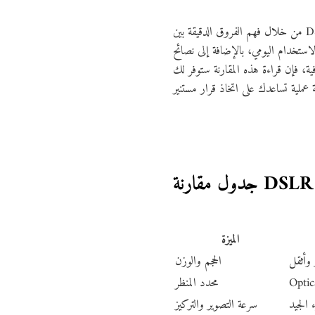
من خلال فهم الفروق الدقيقة بين DSLR وMirrorless، ستتمكن من معرفة أيهما يلبي احتياجاتك بشكل أفضل، سواء كنت تهتم بسرعة التصوير، جودة
لاستخدام اليومي، بالإضافة إلى نصائح
ية، فإن قراءة هذه المقارنة ستوفر لك
الميزة
 وأثقل
الحجم والوزن
محدد المنظر
الجيد
سرعة التصوير والتركيز