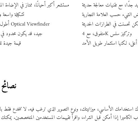
د جدًا، مع تقنيات معالجة حديثة
مستشعر أكبر أحيانًا، ممتاز في الإضاءة ال
 الشيء حسب العلامة التجارية
تشكيلة واسعة و
لكن تحسنت في الطرازات الحديثة
أطول بفضل Optical Viewfinder
متفوق، مع 4K وتركيز سلس
جيد، قد يكون محدود في ا
 أعلى، لكنها استثمار طويل الأمد
قيمة جيدة للم
نصائح ل
 استخدامك الأساسي، ميزانيتك، ونوع التصوير الذي ترغب فيه. لا تنخدع فقط بالعلا
ب الكاميرا إذا أمكن قبل الشراء، واقرأ تقييمات المستخدمين المتخصصين. يمكنك أي