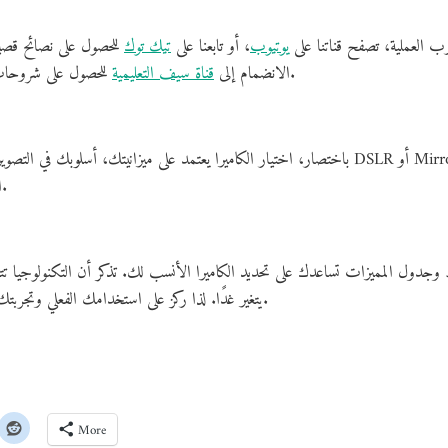
ب العملية، تصفح قناتنا على
يوتيوب
، أو تابعنا على
تيك توك
للحصول على نصائح قصير
للحصول على شروحات متعمقة حول الكاميرات والمعدات.
الانضمام إلى
قناة سيف التعليمية
باختصار، اختيار الكاميرا يعتمد على ميزانيتك، أسلوبك في التصوير، واحتياجاتك الخاصة. سواء ا
اليومية وتدعم تطور مهاراتك التصويرية.
نقاط وجدول المميزات تساعدك على تحديد الكاميرا الأنسب لك. تذكر أن التكنولوجيا 
يتغير غدًا. لذا ركز على استخدامك الفعلي وتجربتك الشخصية أكثر من المواصفات فقط.
More