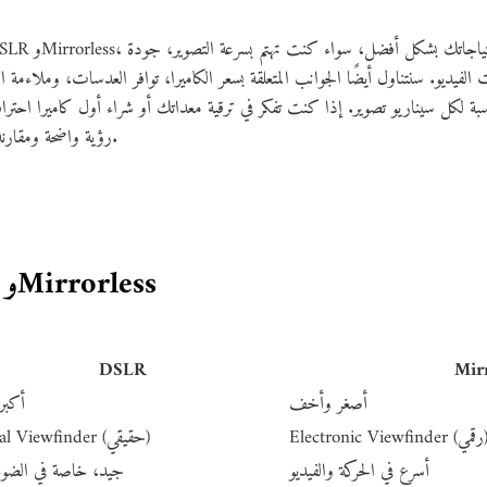
الفيديو. سنتناول أيضًا الجوانب المتعلقة بسعر الكاميرا، توافر العدسات، وملاءمة ا
سبة لكل سيناريو تصوير. إذا كنت تفكر في ترقية معداتك أو شراء أول كاميرا احتراف
رؤية واضحة ومقارنة عملية تساعدك على اتخاذ قرار مستنير.
جدول مقارنة DSLR وMirrorless
DSLR
Mir
أصغر وأخف
أكبر
Electronic Vie (رقمي)
Optical Viewfinder (حقيقي)
أسرع في الحركة والفيديو
جيد، خاصة في الضوء 