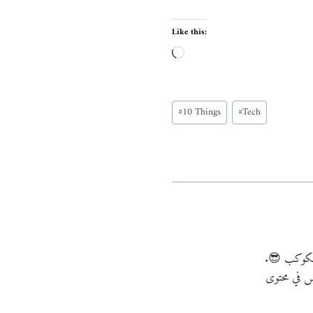
Like this:
L
o
a
Post
d
#
10 Things
#
Tech
Tags:
i
n
g
…
 الكوكب 😎.
فس في محتوى