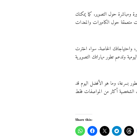
ة ومباشرة حول التصوير. كما يمكنك
خترت DSLR أو Mirrorless، تأكد من أنها تلبي متطلباتك
تتطور بسرعة، وما هو الأفضل اليوم قد
Share this: