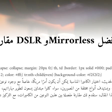
 لتحديد الأفضل
apse: collapse; margin: 20px 0;} th, td {border: 1px solid #000; padd
 color: #fff;} tr:nth-child(even) {background-color: #f2f2f2;}
لحديث، اختيار الكاميرا المناسبة يمكن أن يكون أمرًا مربكًا، خاصةً مع وجود نوعين رئيسيي