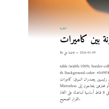
التقنية
2026-01-09
فاطمة علي
By
table {width:100%; border-coll
th {background-color: #049F82;
ن يتصدران السوق: كاميرات DSLR وكاميرات
Mirrorless. كل نوع له ميزاته وعيوبه الخاصة، ويستهدف أنواع مختلفة من المصورين، سواء كانوا مبتدئين يسعون لتطوير مهاراتهم، أو محترفين يحتاجون إلى
أداء احترافي ومواصفات عالية. في هذا المقال، سنقدم لك مقارنة مفصلة بين هذين النوعين من الكاميرات، مع التركيز على 8 نقاط أساسية تساعدك على اتخاذ
القرار الصحيح.