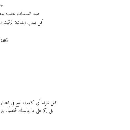
جي
عدد العدسات محدود بعض
أقل بسبب الشاشة الرقمية، 
تكلفة
قبل شراء أي كاميرا، ضع في اعتبارك
بل ركز على ما يناسبك شخصيًا. جر