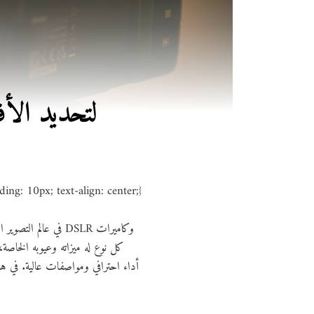
مقارنة بين كاميرات DSLR وMirrorless
ing: 10px; text-align: center;}
في عالم التصوير ا