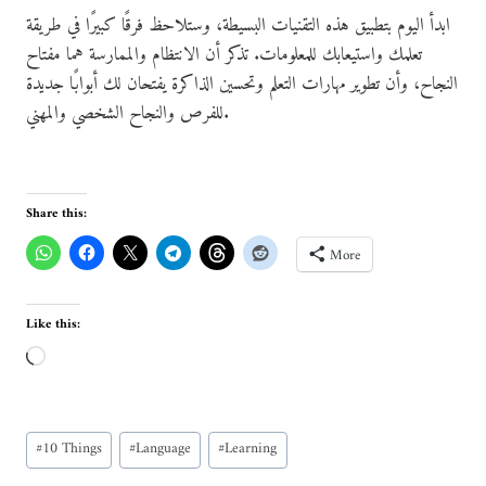
ابدأ اليوم بتطبيق هذه التقنيات البسيطة، وستلاحظ فرقًا كبيرًا في طريقة
تعلمك واستيعابك للمعلومات. تذكر أن الانتظام والممارسة هما مفتاح
النجاح، وأن تطوير مهارات التعلم وتحسين الذاكرة يفتحان لك أبوابًا جديدة
للفرص والنجاح الشخصي والمهني.
Share this:
More
Like this:
L
o
a
Post
d
#
10 Things
#
Language
#
Learning
Tags:
i