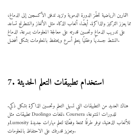
التمارين الرياضية تحفّز الدورة الدموية وتزيد تدفق الأكسجين إلى الدماغ،
مما يعزز التركيز والذاكرة. أيضًا، ألعاب الذكاء مثل الألغاز والشطرنج تساعد
على تدريب الدماغ وتحسين قدرته على معالجة المعلومات بسرعة. الدماغ
النشط جسديًا وعقليًا يتعلم أسرع ويحتفظ بالمعلومات بشكل أفضل.
7. استخدام تطبيقات التعلم الحديثة
هناك العديد من التطبيقات التي تسهل التعلم وتحسين الذاكرة بشكل ذكي.
تطبيقات مثل Duolingo للغات، Coursera للدورات المتنوعة،
وLumosity للألعاب الذهنية، توفر طرقًا ممتعة وفعّالة لتعلم مهارات جديدة
وتعزيز قدرتك على الاحتفاظ بالمعلومات.