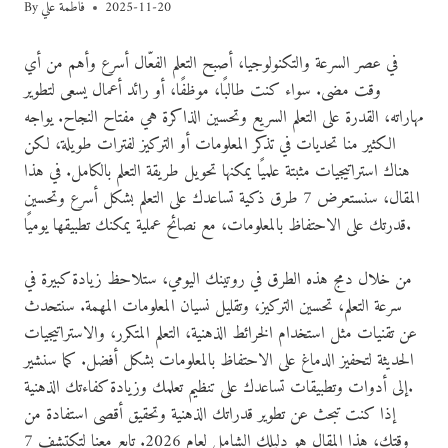
2025-11-20
فاطمة علي
By
في عصر السرعة والتكنولوجيا، أصبح التعلم الفعّال أسرع وأهم من أي
وقت مضى. سواء كنت طالبًا، موظفًا، أو رائد أعمال يسعى لتطوير
مهاراته، القدرة على التعلم السريع وتحسين الذاكرة هي مفتاح النجاح. يواجه
الكثير منا تحديات في تذكر المعلومات أو التركيز لفترات طويلة، لكن
هناك استراتيجيات مثبتة علميًا يمكنها تحويل طريقة التعلم بالكامل. في هذا
المقال، سنستعرض 7 طرق ذكية تساعدك على التعلم بشكل أسرع وتحسين
قدرتك على الاحتفاظ بالمعلومات، مع نصائح عملية يمكنك تطبيقها يوميًا.
من خلال دمج هذه الطرق في روتينك اليومي، ستلاحظ زيادة كبيرة في
سرعة التعلم، تحسين التركيز، وتقليل نسيان المعلومات المهمة. سنتحدث
عن تقنيات مثل استخدام الخرائط الذهنية، التعلم المتكرر، والاستراتيجيات
الحديثة لتحفيز الدماغ على الاحتفاظ بالمعلومات بشكل أفضل. كما سنشير
إلى أدوات وتطبيقات تساعدك على تنظيم تعلمك وزيادة كفاءتك الذهنية.
إذا كنت تبحث عن تطوير قدراتك الذهنية وتحقيق أقصى استفادة من
وقتك، هذا المقال هو دليلك الشامل لعام 2026. تابع معنا لتكتشف 7