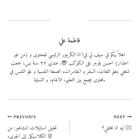
n
g
…
فاطمة علي
اهلاً بيكم في سيف تي في! انا الكريتور الرئيسي للمحتوى و (من غير
اعتذار) احسن بلوجر على الكوكب 😎. عندي ٢٢ سنة بس، جمعت
شغفي بتعلم اللغات، السفر و المغامرات، الصحة النفسية و علم النفس في
محتوى بيجمع بين التعليم، الالهام، و التسلية.
Post
PREVIOUS
NEXT
ليه انا مختفي؟ 😶‍🌫️
تحليل استايلات المشاهير: من
navigation
الكلاسيكي إلى الجريء 👗