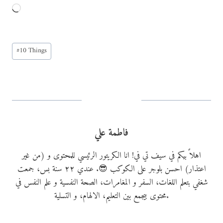
L
o
a
Post
d
#
10 Things
Tags:
i
n
g
…
فاطمة علي
اهلاً بيكم في سيف تي في! انا الكريتور الرئيسي للمحتوى و (من غير
اعتذار) احسن بلوجر على الكوكب 😎. عندي ٢٢ سنة بس، جمعت
شغفي بتعلم اللغات، السفر و المغامرات، الصحة النفسية و علم النفس في
محتوى بيجمع بين التعليم، الالهام، و التسلية.