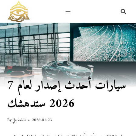
Skip
to
content
عام
7 سيارات أحدث إصدار لعام
2026 ستدهشك
2026-01-23
فاطمة علي
By