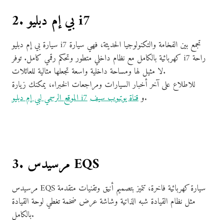
2. بي إم دبليو i7
سيارة بي إم دبليو i7 تجمع بين الفخامة والتكنولوجيا الحديثة، فهي سيارة
كهربائية بالكامل مع نظام داخلي متطور وتحكم رقمي كامل. توفر i7 راحة
لا مثيل لها ومساحة داخلية واسعة تجعلها مثالية للعائلات.
للاطلاع على آخر أخبار السيارات ومراجعات الخبراء، يمكنك زيارة
.
و
قناة يوتيوب سيف
الموقع الرسمي لبي إم دبليو i7
3. مرسيدس EQS
مرسيدس EQS سيارة كهربائية فاخرة، تتميز بتصميم أنيق وتقنيات متقدمة
مثل نظام القيادة شبه الذاتية وشاشة عرض ضخمة تغطي لوحة القيادة
بالكامل.