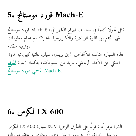
5. فورد موستانج Mach-E
فورد موستانج Mach-E تمثل تحولًا كبيرًا في سيارات الدفع الكهربائي،
فهي تجمع بين القوة الرياضية والتكنولوجيا الحديثة، مع نظام معلومات
وترفيه متقدم.
هذه السيارة مناسبة للأشخاص الذين يريدون سيارة عائلية كهربائية بدون
التخلي عن الأداء الرياضي. لمزيد من المعلومات، يمكنك زيارة
الموقع
.
الرسمي لفورد موستانج Mach-E
6. لكزس LX 600
لكزس LX 600 سيارة SUV فاخرة توفر أداءً قويًا على الطرق الوعرة
وداخل المدينة. تأتي بتصميم داخلي متطور ومقاعد مريحة، مع نظام