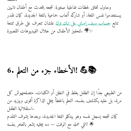
وحاول تخلق لحظات تفاعلية صغيرة: شجعه يتحدث مع أطفال تانيين
بيستخدموا نفس اللغة. أو شاركه ألعاب جماعية باللغة الجديدة. كمان تقدر
تتابع
حساب سيف إمبابي على تيك توك
علشان تتعرف على طرق ممتعة
لتحفيز الأطفال من خلال الفيديوهات القصيرة. 🎥✨
6. الأخطاء جزء من التعلم! 💪📚
من الطبيعي جدًا إن الطفل يغلط في النطق أو الكلمات. متصلحهوش كل
مرة، بل خليه يكتشف بنفسه. التعلم بالخطأ بيخلي الذاكرة أقوى وبيزيد من
استقلالية الطفل.
كمان شجعه يسجل نفسه وهو بيتكلم اللغة الجديدة، وبعدها يشوف التقدم
اللي عمله مع الوقت — ده بيخليه يشعر بالفخر بنفسه! 🌟