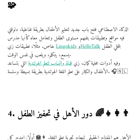
🧩
الذكاء الاصطناعي فتح باب جديد لتعليم الأطفال بطريقة تفاعلية. دلوقتي
فيه مواقع وتطبيقات بتفهم مستوى الطفل وتتعامل معاه كأنها مدرس
بتخلي الطفل
HelloTalk
و
Lingokids
خاص. مثلًا، تطبيقات زي
يسمع، يتكلم، ويلعب في نفس الوقت.
وفيه أدوات محلية كمان، زي
قناة واتساب لتعلم الهولندية
اللي بتساعد
الأطفال والكبار على تعلم اللغة الهولندية بطريقة بسيطة وسلسة. 🎧🇳🇱
4. دور الأهل في تحفيز الطفل 🌈👨‍👩‍👧
الأهل هم المفتاح الحقيقي لنجاح تجربة تعلم اللغة. 👩‍🏫 أولًا: امدح كل