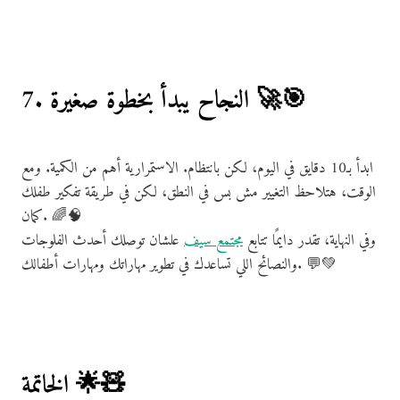
7. النجاح يبدأ بخطوة صغيرة 🚀🎯
ابدأ بـ10 دقايق في اليوم، لكن بانتظام. الاستمرارية أهم من الكمية. ومع
الوقت، هتلاحظ التغيير مش بس في النطق، لكن في طريقة تفكير طفلك
كمان. 🌈🧠
وفي النهاية، تقدر دايمًا تتابع
مجتمع سيف
علشان توصلك أحدث الفلوجات
والنصائح اللي تساعدك في تطوير مهاراتك ومهارات أطفالك. 💬💚
الخاتمة 🌟🧸