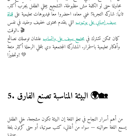
محاولة حتى لو الكلمة مش مظبوطة. التشجيع بيخلي الطفل يجرّب أكتر.
ثانيًا: شاركه التجربة! غني معاه، احضروا معًا فيديوهات تعليمية على
قناة
سيف إمبابي على يوتيوب
اللي بتقدم محتوى خفيف ومفيد في نفس
الوقت. 🎬
كمان ممكن تشترك في
مجتمع سيف على واتساب
علشان توصلك نصائح
وأفكار تعليمية باستمرار. المشاركة المجتمعية دي بتخلي الرحلة أكثر متعة
وتحفيزًا! 💚
5. البيئة المناسبة تصنع الفارق 🌍🏡
من أهم أسرار النجاح في تعلم اللغة إن البيئة تكون مشجعة. خلي الطفل
يسمع اللغة حوالينه — سواء من أغاني، كتب صوتية، أو حتى كرتون بلغة
مختلفة.