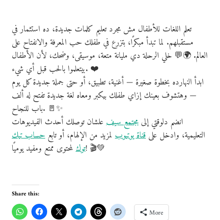
تعلم اللغات للأطفال مش مجرد تعليم كلمات جديدة، ده استثمار في
مستقبلهم. لما تبدأ مبكرًا، بتزرع في طفلك حب المعرفة والانفتاح على
العالم. 🌍💬 خلي الرحلة دي مليانة متعة، موسيقى، وضحك، لأن الأطفال
بيتعلموا بالحب قبل أي شيء. ❤️
ابدأ النهارده بخطوة صغيرة — أغنية، تطبيق، أو حتى جملة جديدة كل يوم
— وهتشوف بعينك إزاي طفلك بيكبر ومعاه لغة جديدة تفتح له ألف
باب للنجاح. 🚪✨
انضم دلوقتي إلى
مجتمع سيف
علشان توصلك أحدث الفيديوهات
التعليمية، وادخل على
قناة يوتيوب
لمزيد من الإلهام، أو تابع
حساب تيك
لمحتوى ممتع ومفيد يوميًا! 🎬💚
توك
Share this:
More