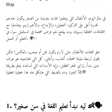
🧸📖
في عالم اليوم، الأطفال اللي بيتعلموا لغات جديدة من الصغر بيكون عندهم
قدرة أعلى على التركيز، التحليل، والإبداع. والأهم إنهم بيتعاملوا مع
الثقافات المختلفة بسهولة، وده بيفتح لهم فرص ضخمة في المستقبل سواء في
التعليم أو العمل. 🌍✨
تعلم اللغات للأطفال مش لازم يكون ممل أو صعب، بالعكس! ممكن
يتحول لرحلة مليانة ضحك، ألعاب، وأغاني. كل اللي محتاجينه هو نعرف
منين نبدأ، إزاي نحفز الطفل، وإيه الأدوات اللي تساعده يتعلم بطريقة
يحبها. وده بالضبط اللي هنتكلم عنه هنا خطوة بخطوة! 🚀💬
1. ليه نبدأ تعليم اللغة في سن صغير؟ 👶🗣️