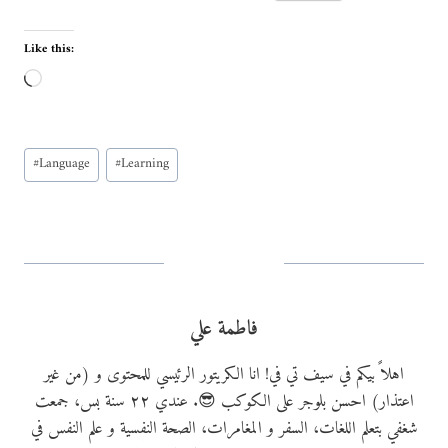
Like this:
L
o
a
Post
d
#
Language
#
Learning
Tags:
i
n
g
…
فاطمة علي
اهلاً بيكم في سيف تي في! انا الكريتور الرئيسي للمحتوى و (من غير
اعتذار) احسن بلوجر على الكوكب 😎. عندي ٢٢ سنة بس، جمعت
شغفي بتعلم اللغات، السفر و المغامرات، الصحة النفسية و علم النفس في