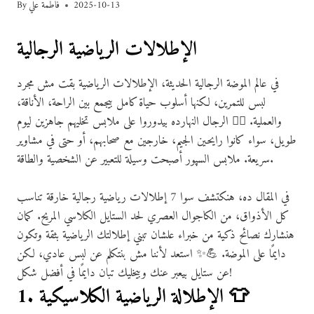
2025-10-13
فاطمة علي
By
الإطلالات الرياضية الرجالية
في عالم الموضة الرجالية الحديثة، الإطلالات الرياضية بقت مش مجرد
لبس للتمرين، لكنها أسلوب حياة كامل بيجمع بين الراحة، الأناقة،
والعملية. 🏃‍♂️ الرجال النهارده بيدوروا على ملابس تخليهم جاهزين ليوم
طويل، سواء كانوا رايحين الجيم، خارجين مع صحابهم، أو حتى في مشاوير
سريعة. ملابس السپور أصبحت وسيلة للتعبير عن الشخصية والطاقة.
في المقال ده، هنكتشف سوا 7 إطلالات رياضية رجالية خارقة تناسب
كل الأذواق، من الكاجوال العصري لحد الستايل الكلاسي المريح. كمان
هنشارك نصائح ذكية من خبراء علشان تبني إطلالتك الرياضية بثقة وتكون
دايمًا على الموضة. 💪✨ استعد لأننا مش بنتكلم عن لبس عادي، لكن
عن ستايل بيعبر عنك وبيخليك تبان دايمًا في أفضل شكل!
1. الإطلالة الرياضية الكلاسيكية 👕