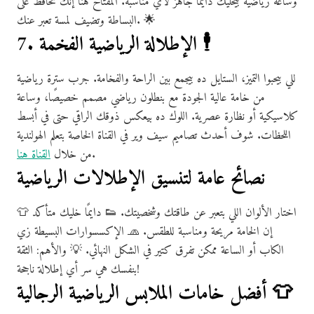
وساعة رياضية بيخليك دايمًا جاهز لأي مناسبة. المفتاح هنا إنك تحافظ على
البساطة وتضيف لمسة تعبر عنك. 🌟
7. الإطلالة الرياضية الفخمة 🕴️
للي بيحبوا التميز، الستايل ده بيجمع بين الراحة والفخامة. جرب سترة رياضية
من خامة عالية الجودة مع بنطلون رياضي مصمم خصيصًا، وساعة
كلاسيكية أو نظارة عصرية. اللوك ده بيعكس ذوقك الراقي حتى في أبسط
اللحظات. شوف أحدث تصاميم سيف وير في القناة الخاصة بتعلم الهولندية
.
من خلال
القناة هنا
نصائح عامة لتنسيق الإطلالات الرياضية
👕 اختار الألوان اللي بتعبر عن طاقتك وشخصيتك. 👟 دايمًا خليك متأكد
إن الخامة مريحة ومناسبة للطقس. 🧢 الإكسسوارات البسيطة زي
الكاب أو الساعة ممكن تفرق كتير في الشكل النهائي. 💡 والأهم: الثقة
بنفسك هي سر أي إطلالة ناجحة!
أفضل خامات الملابس الرياضية الرجالية 👕