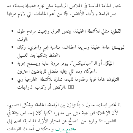
اختيار الخامة المناسبة في الملابس الرياضية مش مجرد تفصيلة بسيطة، ده
سر الراحة والأداء الأفضل. 💪 من أهم الخامات اللي لازم تعرفها:
القطن:
مثالي للأنشطة الخفيفة، بيمتص العرق وبيخليك مرتاح طول
الوقت.
البوليستر:
خامة خفيفة وسريعة الجفاف، مناسبة للجيم والجري، وكمان
بتحتفظ بشكلها بعد الغسيل.
الليكرا:
أو الـ “سبانديكس”، بيوفر مرونة عالية وبيسمح بحرية
الحركة، وده اللي بيخليه مفضل للرياضيين المحترفين.
النايلون:
خامة قوية ومقاومة للمياه، ممتازة للأنشطة الخارجية زي
الركض أو ركوب الدراجات. 🚴‍♂️
لما تختار لبسك، حاول دايمًا توازن بين الراحة، الخامة، وشكل التصميم.
لأن الإطلالة الرياضية مش بس مظهر، لكنها كمان إحساس وثقة في
النفس. ✨ ولمزيد من النصائح عن اختيار الأزياء المناسبة، انضم إلى
واستكشف أحدث الترندات.
مجتمع سيف