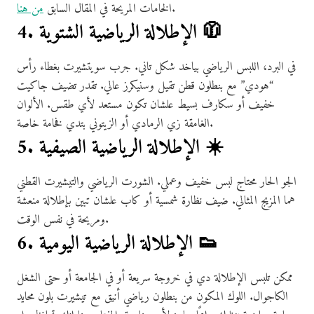
.
الخامات المريحة في المقال السابق
من هنا
4. الإطلالة الرياضية الشتوية 🧥
في البرد، اللبس الرياضي بياخد شكل تاني. جرب سويتشيرت بغطاء رأس
“هودي” مع بنطلون قطن تقيل وسنيكرز عالي. تقدر تضيف جاكيت
خفيف أو سكارف بسيط علشان تكون مستعد لأي طقس. الألوان
الغامقة زي الرمادي أو الزيتوني بتدي فخامة خاصة.
5. الإطلالة الرياضية الصيفية ☀️
الجو الحار محتاج لبس خفيف وعملي. الشورت الرياضي والتيشيرت القطني
هما المزيج المثالي. ضيف نظارة شمسية أو كاب علشان تبين بإطلالة منعشة
ومريحة في نفس الوقت.
6. الإطلالة الرياضية اليومية 👟
ممكن تلبس الإطلالة دي في خروجة سريعة أو في الجامعة أو حتى الشغل
الكاجوال. اللوك المكون من بنطلون رياضي أنيق مع تيشيرت بلون محايد