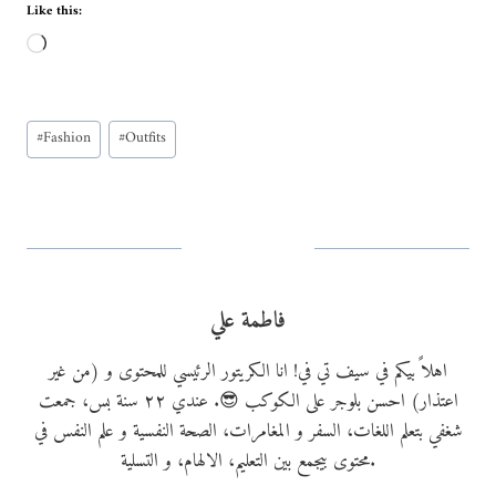
Like this:
L
o
a
Post
d
#
Fashion
#
Outfits
Tags:
i
n
g
…
فاطمة علي
اهلاً بيكم في سيف تي في! انا الكريتور الرئيسي للمحتوى و (من غير
اعتذار) احسن بلوجر على الكوكب 😎. عندي ٢٢ سنة بس، جمعت
شغفي بتعلم اللغات، السفر و المغامرات، الصحة النفسية و علم النفس في
محتوى بيجمع بين التعليم، الالهام، و التسلية.