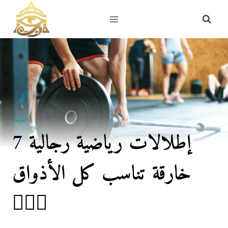
Skip
to
content
الموضة
7 إطلالات رياضية رجالية
خارقة تناسب كل الأذواق
🏋️‍♂️🔥