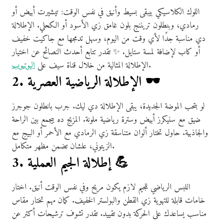
اللوك الكلاسيكي بيبقى بسيط وأنيق في نفس الوقت: تيشيرت أبيض أو
رمادي، وبنطلون تريننج بلون غامق زي الأسود أو الكحلي. الإطلالة
دي مناسبة جدًا لأي وقت من اليوم، وسهل تدمجها مع جاكيت خفيف
أو كاب لإضافة لمسة ستايل. ✨ تقدر تتابع أحدث النصائح عن اختيار
.
الإطلالة المثالية من خلال قناة سيف على
اليوتيوب
2. الإطلالة الرياضية العصرية 🕶️
لو بتحب الموضة الجديدة، يبقى الإطلالة دي ليك. جرب بانطلون جوجرز
ضيق مع سنيكرز أبيض وسترة رياضية ملونة. المزيج ده بيجمع بين الراحة
والجاذبية. حاول تختار ألوان متناسقة زي الرمادي مع الأحمر أو البيج مع
الزيتوني، علشان تضمن مظهر متكامل.
3. إطلالة الجيم العملية 💪
اللبس الرياضي للجيم لازم يكون مريح وفي نفس الوقت أنيق. اختار
خامات قابلة للتهوية زي القطن والبولستر الخفيف. كمان مهم تختار مقاس
مناسب يساعدك على الحركة بدون تقييد. تقدر تشوف ترشيحات أكتر عن