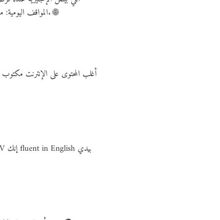
المواقف اليومية: من حجز الفندق، للأكل في المطعم، للتواصل في الشغل. وده بيساعدك تبني حياة مهنية عالمية وتوسع شبكة علاقاتك الدولية. 🌐
أغلب المحتوى على الإنترنت مكتوب 