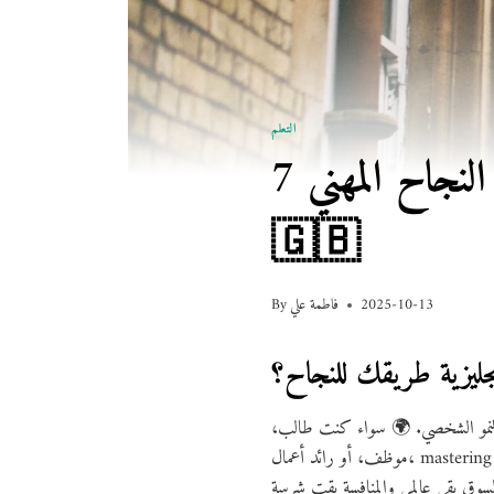
التعلم
7 أسباب قوية تجعل تعلم اللغة الإنجليزية سر النجاح المهني 💼
🇬🇧
2025-10-13
فاطمة علي
By
 والنمو الشخصي. 🌍 سواء كنت طالب،
موظف، أو رائد أعمال، mastering اللغة الإنجليزية بيفتحلك فرص جديدة في التعليم، السفر، والشغل في أي مكان في العالم. الشركات النهاردة بتدور على