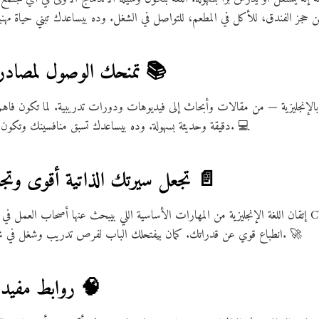
6. تمنحك الوصول لمصادر معرفة لا حصر لها 📚
بالإنجليزية — من مقالات وأبحاث إلى فيديوهات ودورات تدريبية. لما تكون فاهم
دقيقة وحديثة بسهولة. وده بيساعدك تسبق منافسينك وتكون دايمًا في الصورة بكل جديد في مجالك. 💻
7. تجعل سيرتك الذاتية أقوى وتجذب أصحاب العمل 📄
إتقان اللغة الإنجليزية من المهارات الأساسية اللي بيبحث عنها أصحاب العمل في كل المجالات. مجرد إ
انطباع قوي عن قدراتك. كمان بيفتحلك الباب لفرص تدريب وشغل في شركات كبيرة، سواء في بلدك أو براها. 🚀
روابط مفيدة لتعلم الإنجليزية بسهولة 🧠