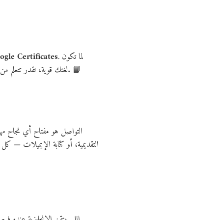
. لما تكون
ogle Certificates
لغتك قوية، تقدر تتعلم من أفضل المصادر، وتضيف شهادات محترمة لملفك المهني. ده بيدي انطباع إنك شخص طموح وبتستثمر في نفسك باستمرار. 📘
التواصل هو مفتاح أي نجاح مهن
التقديمية، أو كتابة الإيميلات — كل
اللي بيتقن الإنجليزية عنده فر