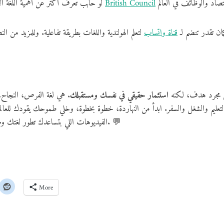
British Council
لو حابب تعرف أكتر عن أهمية اللغة الإنجليزية في سوق العمل، شوف تقرير
ان تقدر تنضم لـ
قناة واتساب
لتعلم الهولندية واللغات بطريقة تفاعلية. وللمزيد من ال
ة مش مجرد هدف، لكنه
استثمار حقيقي في نفسك ومستقبلك
. هي لغة الفرص، النجاح، 
تعليم والشغل والسفر. ابدأ من النهاردة، خطوة بخطوة، وخلي طموحك يقودك للع
الخاص به. 💬
الفيديوهات اللي بتساعدك تطور لغتك وم
More