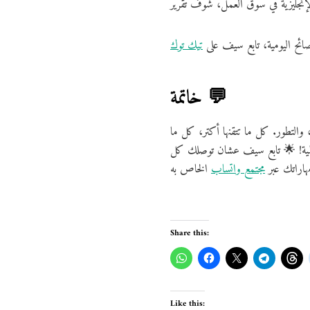
نصائح اليومية، تابع سيف على
تيك توك
خاتمة 💬
والتطور. كل ما تتقنها أكتر، كل ما
المية! 🌟 تابع سيف عشان توصلك كل
هاراتك عبر
مجتمع واتساب
Share this:
Like this: