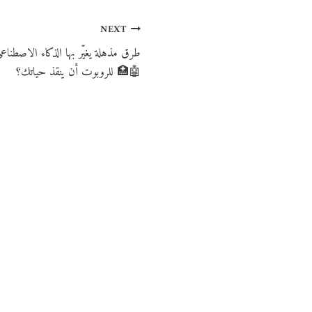
NEXT
للروبوت أن ينقذ حياتك؟ 🏥🤖