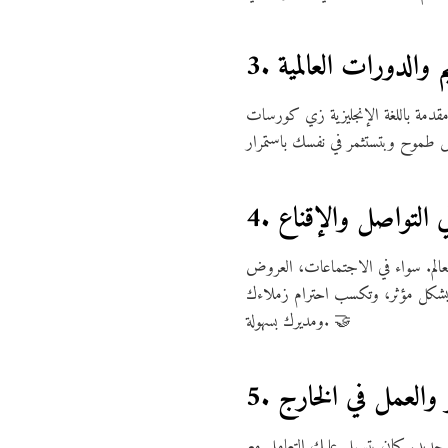
لعالم. سواء في الاجتماعات، العروض
رك بشكل مؤثر، وتكسب احترام زملاءك
ومديرك بسهولة. 🤝
ع جديد. كمان بتسهل عليك التعامل مع