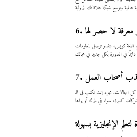
 اللغة كويس، بتقدر توصل لمعلومات
نك تكتب في الـ CV إنك fluent in English بيدي