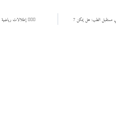
7 طرق مذهلة يغيّر بها الذكاء الاصطناعي مستقبل الطب: هل يمكن
7 إطلالات رياضية رجالية خارقة تناسب كل الأذواق 🏋️‍♂️🔥