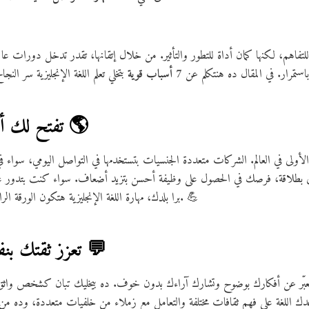
لتفاهم، لكنها كمان أداة للتطور والتأثير. من خلال إتقانها، تقدر تدخل دورات ع
باستمرار. في المقال ده هنتكلم عن
7 أسباب قوية
1. تفتح لك أبواب العمل الدولي 🌎
ل الأولى في العالم. الشركات متعددة الجنسيات بتستخدمها في التواصل اليومي، سواء
يزي بطلاقة، فرصك في الحصول على وظيفة أحسن بتزيد أضعاف. سواء كنت بتدور على
internship برا بلدك، مهارة اللغة الإنجليزية هتكون الورقة الرابحة اللي تميزك عن غيرك. 💪
2. تعزز ثقتك بنفسك في بيئة العمل 💬
ر تعبّر عن أفكارك بوضوح وتشارك آراءك بدون خوف. ده بيخليك تبان كشخص واث