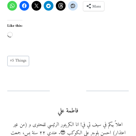
More
Like this:
L
o
a
Post
d
#
5 Things
Tags:
i
n
g
…
فاطمة علي
اهلاً بيكم في سيف تي في! انا الكريتور الرئيسي للمحتوى و (من غير
اعتذار) احسن بلوجر على الكوكب 😎. عندي ٢٢ سنة بس، جمعت