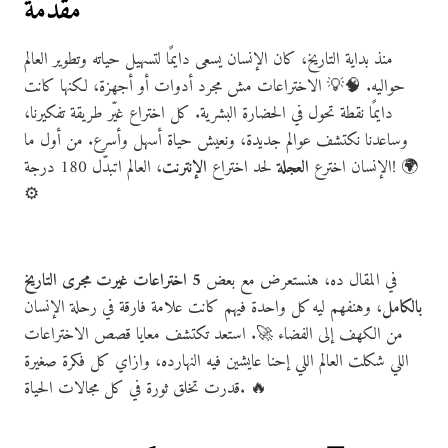
مقدمة
منذ بداية التاريخ، كان الإنسان يسعى دايمًا لتسهيل حياته وتطوير العالم
حواليه. 🧠💡 الاختراعات مش مجرد أدوات أو أجهزة، لكنها كانت
دايمًا نقطة تحول في الحضارة البشرية. كل اختراع غيّر طريقة تفكيرنا،
وساعدنا نكتشف عوالم جديدة، ونعيش حياة أسهل وأسرع. من أول ما
الإنسان اخترع
العجلة
لحد اختراع
الإنترنت
، العالم اتبدّل 180 درجة! 🌍
⚙️
في المقال ده، هنستعرض مع بعض
5 اختراعات غيرت مجرى التاريخ
بالكامل
، وهنفهم ليه كل واحدة فيهم كانت علامة فارقة في رحلة الإنسان
من الكهف إلى الفضاء 🚀. استعد تكتشف معايا قصص الاختراعات
اللي شكلت العالم اللي إحنا عايشين فيه النهارده، وازاي كل فكرة صغيرة
قدرت تخلق ثورة في كل مجالات الحياة. 🔥