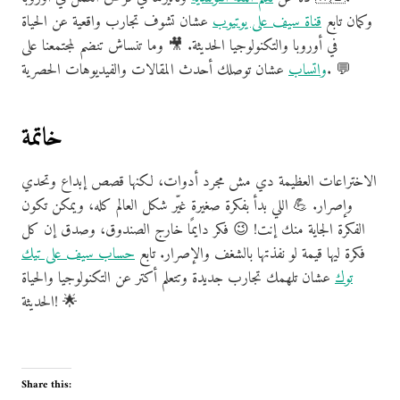
وكمان تابع
قناة سيف على يوتيوب
عشان تشوف تجارب واقعية عن الحياة
في أوروبا والتكنولوجيا الحديثة. 🎥 وما تنساش تنضم لمجتمعنا على
عشان توصلك أحدث المقالات والفيديوهات الحصرية. 💬
واتساب
خاتمة
الاختراعات العظيمة دي مش مجرد أدوات، لكنها قصص إبداع وتحدي
وإصرار. 💪 اللي بدأ بفكرة صغيرة غيّر شكل العالم كله، ويمكن تكون
الفكرة الجاية منك إنت! 😉 فكر دايمًا خارج الصندوق، وصدق إن كل
فكرة ليها قيمة لو نفذتها بالشغف والإصرار. تابع
حساب سيف على تيك
توك
عشان تلهمك تجارب جديدة وتتعلم أكتر عن التكنولوجيا والحياة
الحديثة! 🌟
Share this: