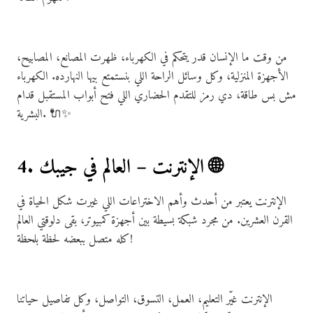
من وقت ما الإنسان قدر يتحكم في الكهرباء، ظهرت المصانع، المصابيح،
الأجهزة المنزلية، وكل وسائل الراحة اللي بنستمتع بيها النهارده. الكهرباء
مش بس طاقة، دي رمز للتقدم الحضاري اللي فتح أبواب المستقبل قدام
البشرية. 🔌✨
4. الإنترنت – العالم في جيبك 🌐
الإنترنت يعتبر من أحدث وأهم الاختراعات اللي غيرت شكل الحياة في
القرن العشرين. من مجرد شبكة بسيطة بين أجهزة كمبيوتر، بقى دلوقتي العالم
كله متصل ببعضه لحظة بلحظة!
الإنترنت غيّر التعليم، العمل، التسوق، التواصل، وكل تفاصيل حياتنا