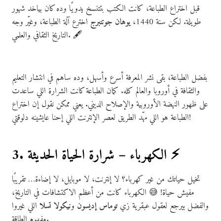
قبل اختراع الطباعة، كانت الكتب بتتنسخ يدويًا وده كان بياخد شهور
طويلة. لكن سنة 1440،
يوهان جوتنبرج
اخترع آلة الطباعة، وغيّر وجه
التاريخ الثقافي والعلمي. 🖋️
بفضل الطباعة، بقى نشر المعرفة أسرع وأسهل، وده ساهم في انتشار التعليم
والثقافة في أوروبا والعالم كله. كمان الطباعة كانت الشرارة اللي ساعدت
على ظهور النهضة الأوروبية والإصلاح الديني. يعني ممكن نقول إن اختراع
الطباعة هو اللي مهّد الطريق لعصر الإنترنت اللي إحنا عايشينه دلوقتي!
3. الكهرباء – شرارة الحياة الحديثة ⚡
تخيل حياتك من غير كهرباء؟ لا إنترنت، لا موبايل، لا إضاءة… تقريبًا
مفيش حياة! 😅 الكهرباء كانت من أعظم الاكتشافات في التاريخ،
والفضل بيرجع لعقول عبقرية زي
توماس إديسون
و
نيكولا تسلا
اللي غيروا
مفهوم الطاقة.