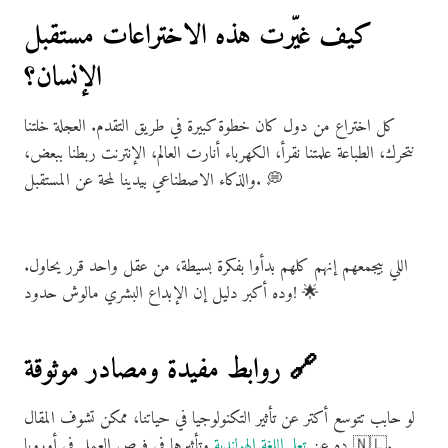
كيف غيّرت هذه الاختراعات مستقبل
الإنسان؟
كل اختراع من دول كان خطوة كبيرة في طريق التقدم. العجلة خلتنا
نتحرك، الطباعة علمتنا نقرأ، الكهرباء أنارت العالم، الإنترنت ربطنا ببعض،
والذكاء الاصطناعي بيدينا لمحة عن المستقبل. 💭
اللي بيجمعهم إنهم كلهم بدأوا بفكرة بسيطة، من عقل واحد قرر يحاول.
وده أكبر دليل إن الإبداع البشري مالوش حدود! 🌟
روابط مفيدة ومصادر موثوقة 🔗
لو حابب تتوسع أكتر عن تأثير التكنولوجيا في حياتنا، ممكن تشوف المقال
ده عن
تعلم اللغة الهولندية
وتأثيرها في فرص العمل في أوروبا 🇳🇱.