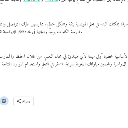
ة، يمكنك البدء في تعلم الهولندية بثقة وبشكل منظم، مما يسهل عليك التواصل والتفاع
ممارسة الكلمات يوميًا ودمجها في محادثاتك الدراسية لتسريع عملية التعلم وتحقيق نتائج ملموسة.
دية الأساسية خطوة أولى مهمة لأي مبتدئ في مجال التعليم. من خلال الحفظ والممار
More