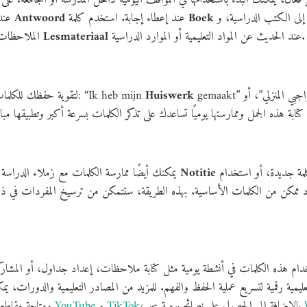
إلى الكتب الدراسية، و
Boek
عند إعطاء إجابة. استخدم كلمة
Antwoord
عندما تريد طرح سؤال على المعلم، وكلمة
عند الحديث عن المواد التعليمية أو الموارد الدراسية.
Lesmateriaal
الملاحظات في الدفاتر. يمكنك أيضًا الإشارة إلى
Huiswerk
لتقوية حفظك للكلمات، حاول دمجها في جمل قصيرة، مثل: “Ik heb mijn
Notitie
يمكنك أيضًا ممارسة الكلمات مع زملاء الدراسة أو عبر التطبيقات التعليمية، مثل كتابة
كن من الكلمات الأساسية. بهذه الطريقة، ستتمكن من ترسيخ المفردات في ذاكرتك
تخدام هذه الكلمات في أنشطة يومية مثل كتابة ملاحظات، إعداد جداول، أو المشار
، بالإضافة إلى الحصول على نصائح يومية عبر
TikTok
و
YouTube
، ومتابعة مقاطع الفيديو التعليمية على