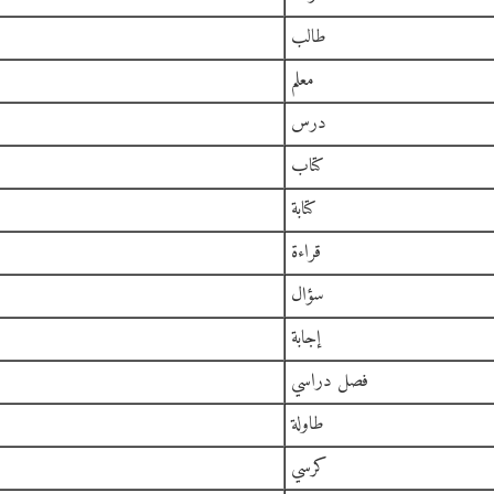
طالب
معلم
درس
كتاب
كتابة
قراءة
سؤال
إجابة
فصل دراسي
طاولة
كرسي