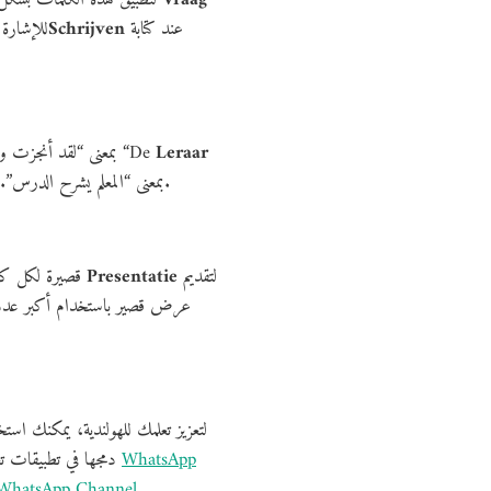
عند كتابة
Schrijven
للإشارة 
Leraar
gemaakt” بمعنى “لقد أنجزت واجبي المنزلي”، أو “De
uit” بمعنى “المعلم يشرح الدرس”. كتابة هذه الجمل وممارستها يوميًا تساعدك على تذكر الكلمات بسرعة أكبر وتطبيقها مباشرة في المحادثات.
لتقديم
Presentatie
قصيرة لكل كلمة جديدة، أو استخدام
عرض قصير باستخدام أكبر عدد مم
لتعزيز تعلمك للهولندية، يمكنك اس
WhatsApp
دمجها في تطبيقات تعليمية رقمية لتسريع عملية الحفظ والفهم. للمزيد من المصادر التعليمية والدورات، يمكن الانضمام إلى مجتمعنا التعليمي على
WhatsApp Channel
.