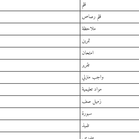
قلم
قلم رصاص
ملاحظة
تمرين
امتحان
تقرير
واجب منزلي
مواد تعليمية
زميل صف
سبورة
تلميذ
مدرس