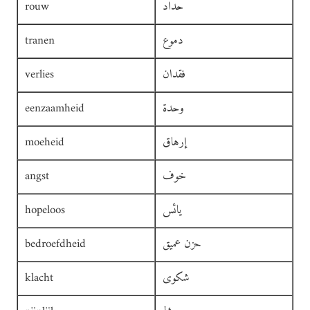
حداد
rouw
دموع
tranen
فقدان
verlies
وحدة
eenzaamheid
إرهاق
moeheid
خوف
angst
يائس
hopeloos
حزن عميق
bedroefdheid
شكوى
klacht