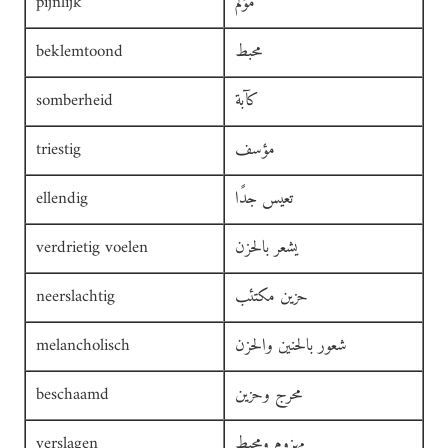
مؤلم
pijnlijk
محبط
beklemtoond
كآبة
somberheid
مؤسف
triestig
تعيس جدًا
ellendig
يشعر بالحزن
verdrietig voelen
حزين مكتئب
neerslachtig
شعور بالحنين والحزن
melancholisch
محرج وحزين
beschaamd
مهزوم ومحبط
verslagen