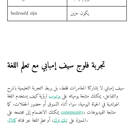
يكون حزين
bedroefd zijn
تجربة فلوج سيف إمبابي مع تعلم اللغة
سيف إمبابي لا يشاركنا المغامرات فقط، بل يربط التجربة التعليمية بالمرح
والتفاعل. يمكنك متابعة يومياته على
يوتيوب
لرؤية كيف يستخدم اللغة
الهولندية في الحياة اليومية، سواء أثناء التسوق أو حضور الحفلات. كما
، متابعة الفيديوهات
community
يمكنك الانضمام إلى مجتمعه على
.
المميزة على
تيك توك
، أو تعلم اللغة عبر قناته
كاناال