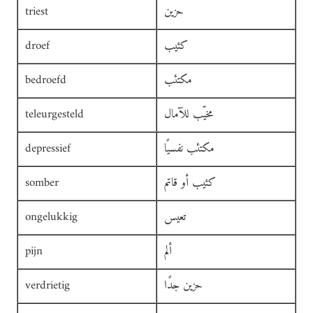
حزين
triest
كئيب
droef
مكتئب
bedroefd
مخيّب للآمال
teleurgesteld
مكتئب نفسيًا
depressief
كئيب أو قاتم
somber
تعيس
ongelukkig
ألم
pijn
حزين جدًا
verdrietig