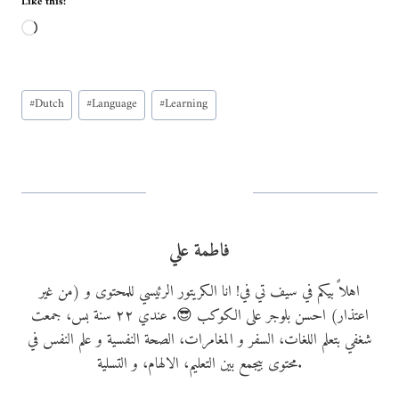
Like this:
L
o
a
Post
d
#
Dutch
#
Language
#
Learning
Tags:
i
n
g
…
فاطمة علي
اهلاً بيكم في سيف تي في! انا الكريتور الرئيسي للمحتوى و (من غير
اعتذار) احسن بلوجر على الكوكب 😎. عندي ٢٢ سنة بس، جمعت
شغفي بتعلم اللغات، السفر و المغامرات، الصحة النفسية و علم النفس في
محتوى بيجمع بين التعليم، الالهام، و التسلية.