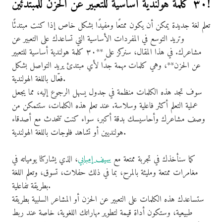
٣٠ كلمة هولندية أساسية للتعبير عن الحزن للمبتدئين!
تعلم لغة جديدة يمكن أن يكون ممتعًا ومفيدًا بشكل خاص إذا كنت مبتدئًا
وتريد التوسع في المفردات الأساسية التي تساعدك على التعبير عن
مشاعرك. في هذا المقال، سنركز على **٣٠ كلمة هولندية أساسية للتعبير
عن الحزن**، وهي كلمات مهمة جدًا لأي مبتدئ يريد التواصل بشكل
فعّال باللغة الهولندية.
سوف تجد هذه الكلمات منظمة في جدول يسهل الرجوع إليه، مما يجعل
عملية التعلم أكثر فاعلية وسلاسة. عند تعلم هذه الكلمات، ستتمكن من
وصف مشاعرك وأحاسيسك بدقة أكبر، سواء كنت تتحدث مع أصدقاء
هولنديين أو تشاهد فلوجات باللغة الهولندية.
كما سنأخذك في تجربة ممتعة مع
سيف إمبابي
، الذي يشاركنا يومياته في
مغامرات ممتعة ومليئة بالمرح، بما في ذلك حفلات، تسوق، وتعلم اللغة
بطريقة تفاعلية.
ستساعدك هذه الكلمات على التعبير عن الحزن أو المشاعر السلبية بطريقة
طبيعية، وستكون أداة قيمة لتطوير مهاراتك اللغوية، خاصة عند ربط