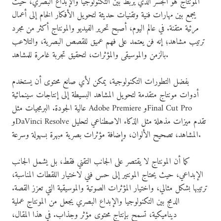
المونتاج هو الجسر الذي يربط بين التكنولوجيا والإبداع البصري، حيث
يجمع بين مهارات فنية وتقنيات حديثة لتحويل الأفكار الخام إلى أعمال
مرئية متقنة. في عالم اليوم، أصبح تحرير الفيديو والمونتاج أكثر من مجرد
ترتيب مشاهد؛ إنه فن يعتمد على فهم عميق للقصص البصرية، والتلاعب
بالزمن والموسيقى والمؤثرات، لتحقيق تجربة غامرة للمشاهد.
بفضل التطورات التكنولوجية، يمكن لأي صانع محتوى أن يستخدم
أدوات مونتاج متقدمة لتحويل المشاهد البسيطة إلى إنتاجات سينمائية
عالية الجودة. البرمجيات مثل Adobe Premiere وFinal Cut Pro
وDaVinci Resolve تقدم ميزات مذهلة مثل الذكاء الاصطناعي لتحليل
المشاهد، تصحيح الألوان، وإضافة مؤثرات بصرية مبهرة بسهولة وسرعة.
كما أن المونتاج لا يقتصر على الجانب التقني فقط، بل يشمل الجانب
الإبداعي، حيث يحتاج المونتير إلى حس فني لاختيار اللقطات المناسبة،
ترتيبها بشكل مثالي، واختيار المؤثرات الصوتية والموسيقية التي تعزز القصة.
الدمج بين التكنولوجيا والإبداع البصري يجعل من المونتاج عملية
ديناميكية، تسمح بإنتاج محتوى مؤثر وجذاب. في هذا المقال،