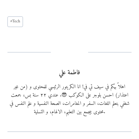
o
a
Post
d
#
Tech
Tags:
i
n
g
…
فاطمة علي
اهلاً بيكم في سيف تي في! انا الكريتور الرئيسي للمحتوى و (من غير
اعتذار) احسن بلوجر على الكوكب 😎. عندي ٢٢ سنة بس، جمعت
شغفي بتعلم اللغات، السفر و المغامرات، الصحة النفسية و علم النفس في
محتوى بيجمع بين التعليم، الالهام، و التسلية.