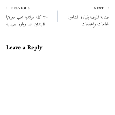
Post
PREVIOUS
NEXT
صناعة الموضة بقيادة المشاهير:
٣٠ كلمة هولندية يجب معرفتها
navigation
نجاحات وإخفاقات
للمبتدئين عند زيارة الصيدلية
Leave a Reply