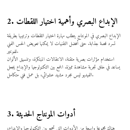
2. الإبداع البصري وأهمية اختيار اللقطات
الإبداع البصري في المونتاج يتطلب مهارة اختيار اللقطات وترتيبها بطريقة
تسرد قصة جذابة. حتى أفضل التقنيات لا يمكنها تعويض الحس الفني
للمونتير.
استخدام مؤثرات بصرية متقنة، الانتقالات المبتكرة، وتنسيق الألوان
يساعد في خلق تجربة مشاهدة مميزة. الجمع بين التكنولوجيا والإبداع يجعل
الفيديو ليس مجرد مشهد عشوائي، بل عمل فني متكامل.
3. أدوات المونتاج الحديثة
هناك مجموعة واسعة من الأدوات التي تجمع بين التكنولوجيا والإبداع،