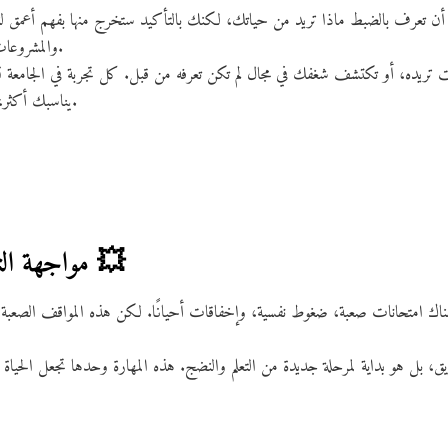
أن تعرف بالضبط ماذا تريد من حياتك، لكنك بالتأكيد ستخرج منها بفهم أعمق 
والمشروعات، تكتشف ميولك الحقيقية وقدراتك.
ريده، أو تكتشف شغفك في مجال لم تكن تعرفه من قبل. كل تجربة في الجامعة تسا
يناسبك أكثر، وهذا من أهم تأثيراتها على مستقبلك.
4. مواجهة التحديات وتعلم الصبر 💥
هناك امتحانات صعبة، ضغوط نفسية، وإخفاقات أحيانًا. لكن هذه المواقف الصعبة تُع
يق، بل هو بداية لمرحلة جديدة من التعلم والنضج. هذه المهارة وحدها تجعل الحياة ا