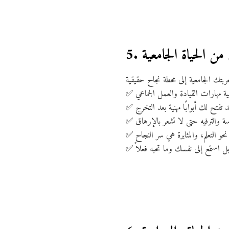
✅
✅
✅
✅
✅