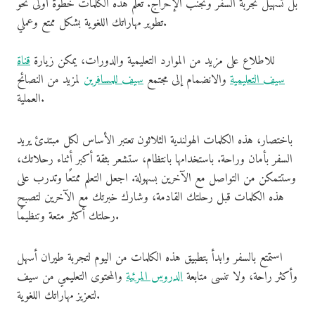
بل تسهيل تجربة السفر وتجنب الإحراج. تعلم هذه الكلمات خطوة أولى نحو
تطوير مهاراتك اللغوية بشكل ممتع وعملي.
للاطلاع على مزيد من الموارد التعليمية والدورات، يمكن زيارة
قناة
سيف التعليمية
والانضمام إلى مجتمع
سيف للمسافرين
لمزيد من النصائح
العملية.
باختصار، هذه الكلمات الهولندية الثلاثون تعتبر الأساس لكل مبتدئ يريد
السفر بأمان وراحة. باستخدامها بانتظام، ستشعر بثقة أكبر أثناء رحلاتك،
وستتمكن من التواصل مع الآخرين بسهولة. اجعل التعلم ممتعًا وتدرب على
هذه الكلمات قبل رحلتك القادمة، وشارك خبرتك مع الآخرين لتصبح
رحلتك أكثر متعة وتنظيمًا.
استمتع بالسفر وابدأ بتطبيق هذه الكلمات من اليوم لتجربة طيران أسهل
وأكثر راحة، ولا تنسى متابعة
الدروس المرئية
والمحتوى التعليمي من سيف
لتعزيز مهاراتك اللغوية.