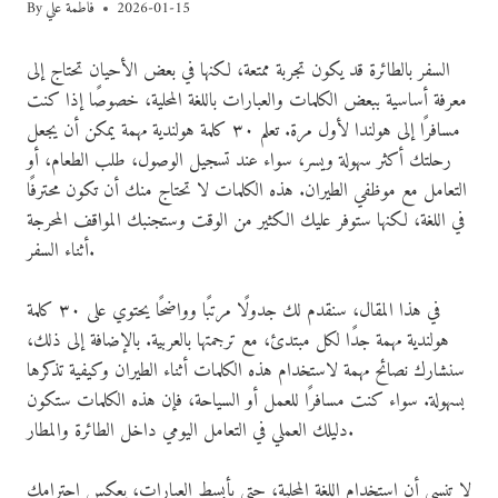
2026-01-15
فاطمة علي
By
السفر بالطائرة قد يكون تجربة ممتعة، لكنها في بعض الأحيان تحتاج إلى
معرفة أساسية ببعض الكلمات والعبارات باللغة المحلية، خصوصًا إذا كنت
مسافرًا إلى هولندا لأول مرة. تعلم ٣٠ كلمة هولندية مهمة يمكن أن يجعل
رحلتك أكثر سهولة ويسر، سواء عند تسجيل الوصول، طلب الطعام، أو
التعامل مع موظفي الطيران. هذه الكلمات لا تحتاج منك أن تكون محترفًا
في اللغة، لكنها ستوفر عليك الكثير من الوقت وستجنبك المواقف المحرجة
أثناء السفر.
في هذا المقال، سنقدم لك جدولًا مرتبًا وواضحًا يحتوي على ٣٠ كلمة
هولندية مهمة جدًا لكل مبتدئ، مع ترجمتها بالعربية. بالإضافة إلى ذلك،
سنشارك نصائح مهمة لاستخدام هذه الكلمات أثناء الطيران وكيفية تذكرها
بسهولة. سواء كنت مسافرًا للعمل أو السياحة، فإن هذه الكلمات ستكون
دليلك العملي في التعامل اليومي داخل الطائرة والمطار.
لا تنسى أن استخدام اللغة المحلية، حتى بأبسط العبارات، يعكس احترامك