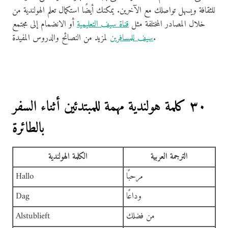
للثقافة ويسهل تواصلك مع الآخرين. يمكنك أيضًا استكمال تعلم الهولندية من
خلال المصادر المختلفة مثل
قناة سيف التعليمية
أو الانضمام إلى مجتمع
لمزيد من النصائح والدروس المفيدة.
سيف للمسافرين
٣٠ كلمة هولندية مهمة للمبتدئين أثناء السفر
بالطائرة
الترجمة العربية
الكلمة الهولندية
مرحبًا
Hallo
وداعًا
Dag
من فضلك
Alstublieft