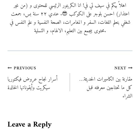
اهلاً بيكم في سيف تي في! انا الكريتور الرئيسي للمحتوى و (من غير
اعتذار) احسن بلوجر على الكوكب 😎. عندي ٢٢ سنة بس، جمعت
شغفي بتعلم اللغات، السفر و المغامرات، الصحة النفسية و علم النفس في
محتوى بيجمع بين التعليم، الالهام، و التسلية.
Post
PREVIOUS
NEXT
مقارنة بين الكاميرات الحديثة…
أسرار نجاح عروض فيكتوريا
navigation
كل ما تحتاجين معرفته قبل
سيكريت وأيقوناتها الخالدة
الشراء
Leave a Reply