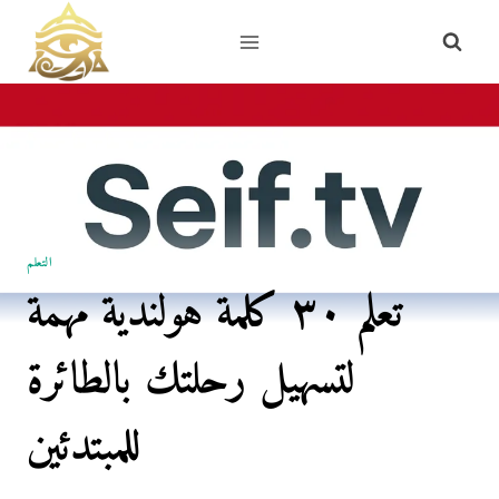
Skip
to
content
التعلم
تعلم ٣٠ كلمة هولندية مهمة
لتسهيل رحلتك بالطائرة
للمبتدئين