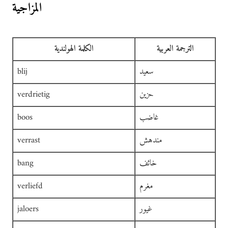
المزاجية
الترجمة العربية
الكلمة الهولندية
سعيد
blij
حزين
verdrietig
غاضب
boos
مندهش
verrast
خائف
bang
مغرم
verliefd
غيور
jaloers