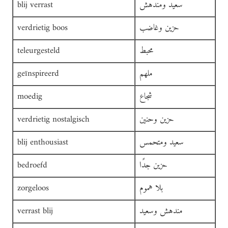
سعيد ومندهش
blij verrast
حزين وغاضب
verdrietig boos
محبط
teleurgesteld
ملهم
geïnspireerd
شجاع
moedig
حزين وحنين
verdrietig nostalgisch
سعيد ومتحمس
blij enthousiast
حزين جدًا
bedroefd
بلا هموم
zorgeloos
مندهش وسعيد
verrast blij