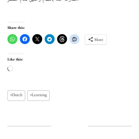
Share this:
More
Like this:
L
o
a
Post
d
#
Dutch
#
Learning
Tags:
i
n
g
…