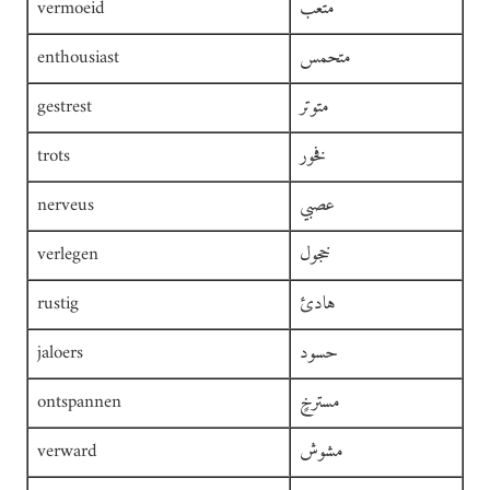
متعب
vermoeid
متحمس
enthousiast
متوتر
gestrest
فخور
trots
عصبي
nerveus
خجول
verlegen
هادئ
rustig
حسود
jaloers
مسترخٍ
ontspannen
مشوش
verward