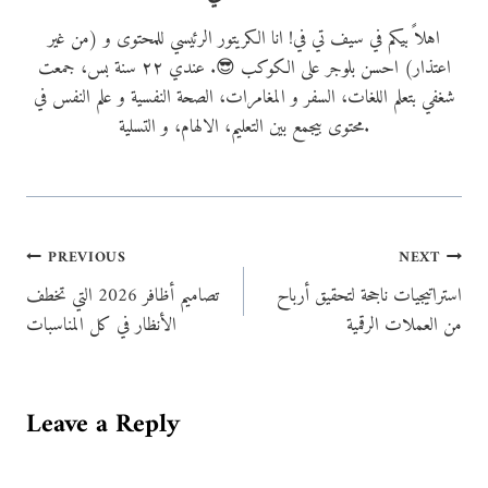
اهلاً بيكم في سيف تي في! انا الكريتور الرئيسي للمحتوى و (من غير
اعتذار) احسن بلوجر على الكوكب 😎. عندي ٢٢ سنة بس، جمعت
شغفي بتعلم اللغات، السفر و المغامرات، الصحة النفسية و علم النفس في
محتوى بيجمع بين التعليم، الالهام، و التسلية.
Post
PREVIOUS
NEXT
استراتيجيات ناجحة لتحقيق أرباح
تصاميم أظافر 2026 التي تخطف
navigation
من العملات الرقمية
الأنظار في كل المناسبات
Leave a Reply