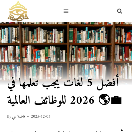
Skip
to
content
التعلم
أفضل 5 لغات يجب تعلمها في
2026 للوظائف العالمية 🌎💼
2025-12-03
فاطمة علي
By