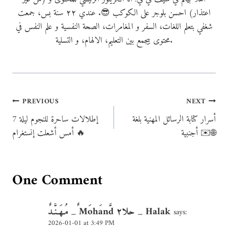
اعتذار) احسن بلوجر على الكوكب 😎. عندي ٢٢ سنة بس، جمعت
شغفي بتعلم اللغات، السفر و المغامرات، الصحة النفسية و علم النفس في
محتوى بيجمع بين التعليم، الالهام، و التسلية.
Post
PREVIOUS
NEXT
أسرار كتابة الرسائل المهنية بلغة
7 إطلالات ساحرة للنجوم ليلة
navigation
أجنبية ✉️🌐
أمس أشعلت إنستغرام 🔥
One Comment
مُـهَـنَّـدٌ _ ٌMَohَanَّd حلا٢ _ Halak
says:
2026-01-01 at 3:49 PM