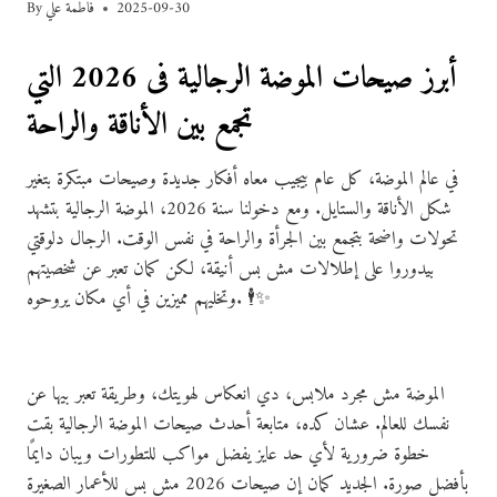
2025-09-30
فاطمة علي
By
أبرز صيحات الموضة الرجالية فى 2026 التي
تجمع بين الأناقة والراحة
في عالم الموضة، كل عام بيجيب معاه أفكار جديدة وصيحات مبتكرة بتغير
شكل الأناقة والستايل. ومع دخولنا سنة 2026، الموضة الرجالية بتشهد
تحولات واضحة بتجمع بين الجرأة والراحة في نفس الوقت. الرجال دلوقتي
بيدوروا على إطلالات مش بس أنيقة، لكن كمان تعبر عن شخصيتهم
وتخليهم مميزين في أي مكان يروحوه. 🕴✨
الموضة مش مجرد ملابس، دي انعكاس لهويتك، وطريقة تعبر بيها عن
نفسك للعالم. عشان كده، متابعة أحدث صيحات الموضة الرجالية بقت
خطوة ضرورية لأي حد عايز يفضل مواكب للتطورات ويبان دايمًا
بأفضل صورة. الجديد كمان إن صيحات 2026 مش بس للأعمار الصغيرة