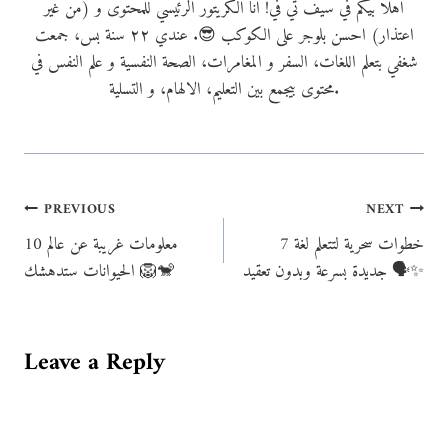
اهلاً بيكم في سيف تي في! انا الكريتور الرئيسي للمحتوى و (من غير
اعتذار) احسن بلوجر على الكوكب 😎. عندي ٢٢ سنة بس، جمعت
شغفي بتعلم اللغات، السفر و المغامرات، الصحة النفسية و علم النفس في
محتوى بيجمع بين التعليم، الالهام، و التسلية.
Post
PREVIOUS
NEXT
7 خطوات سحرية لتتعلم لغة
10 معلومات غريبة عن عالم
navigation
جديدة بسرعة وبدون تعقيد 🗣️✨
الحيوانات ستدهشك 🦁🐒
Leave a Reply