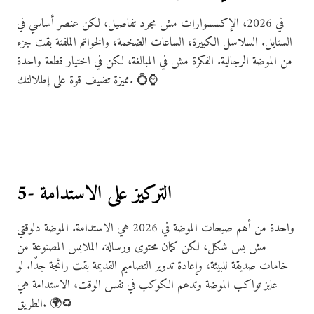
في 2026، الإكسسوارات مش مجرد تفاصيل، لكن عنصر أساسي في
الستايل. السلاسل الكبيرة، الساعات الضخمة، والخواتم الملفتة بقت جزء
من الموضة الرجالية. الفكرة مش في المبالغة، لكن في اختيار قطعة واحدة
مميزة تضيف قوة على إطلالتك. 💍⌚
5- التركيز على الاستدامة
واحدة من أهم صيحات الموضة في 2026 هي الاستدامة. الموضة دلوقتي
مش بس شكل، لكن كمان محتوى ورسالة. الملابس المصنوعة من
خامات صديقة للبيئة، وإعادة تدوير التصاميم القديمة بقت رائجة جدًا. لو
عايز تواكب الموضة وتدعم الكوكب في نفس الوقت، الاستدامة هي
الطريق. 🌍♻️