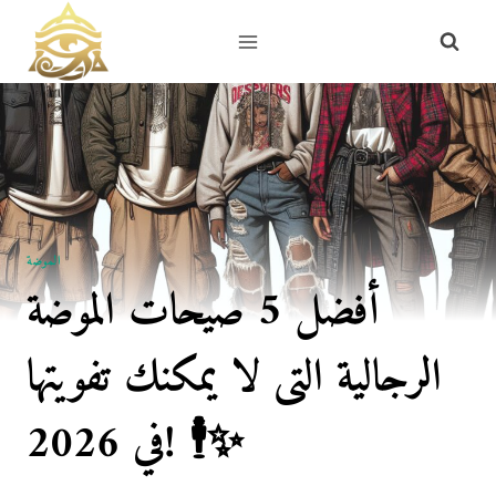
Skip
to
content
الموضة
أفضل 5 صيحات الموضة
الرجالية التى لا يمكنك تفويتها
في 2026! 🕴✨