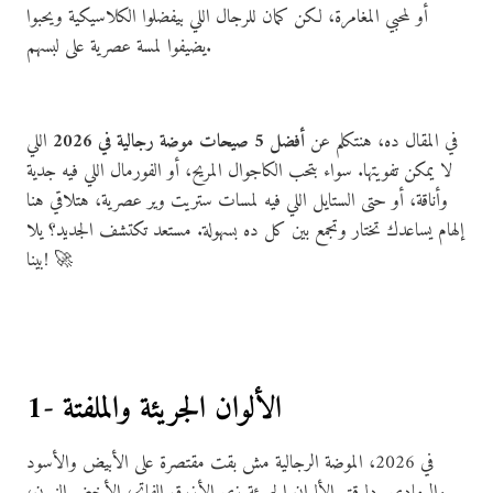
أو لمحبي المغامرة، لكن كمان للرجال اللي بيفضلوا الكلاسيكية ويحبوا
يضيفوا لمسة عصرية على لبسهم.
في المقال ده، هنتكلم عن
أفضل 5 صيحات موضة رجالية في 2026
اللي
لا يمكن تفويتها. سواء بتحب الكاجوال المريح، أو الفورمال اللي فيه جدية
وأناقة، أو حتى الستايل اللي فيه لمسات ستريت وير عصرية، هتلاقي هنا
إلهام يساعدك تختار وتجمع بين كل ده بسهولة. مستعد تكتشف الجديد؟ يلا
بينا! 🚀
1- الألوان الجريئة والملفتة
في 2026، الموضة الرجالية مش بقت مقتصرة على الأبيض والأسود
والرمادي. دلوقتي الألوان الجريئة زي الأزرق الفاتح، الأخضر النيون،