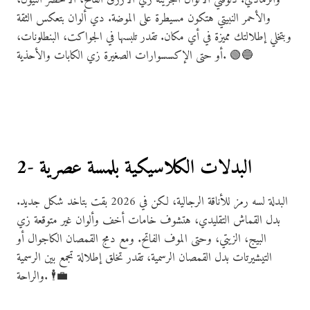
والأحمر النبيتي هتكون مسيطرة على الموضة. دي ألوان بتعكس الثقة
وبتخلي إطلالتك مميزة في أي مكان. تقدر تلبسها في الجواكت، البنطلونات،
أو حتى الإكسسوارات الصغيرة زي الكابات والأحذية. 🟢🔵
2- البدلات الكلاسيكية بلمسة عصرية
البدلة لسه رمز للأناقة الرجالية، لكن في 2026 بقت بتاخد شكل جديد.
بدل القماش التقليدي، هتشوف خامات أخف وألوان غير متوقعة زي
البيج، الزيتي، وحتى الموف الفاتح. ومع دمج القمصان الكاجوال أو
التيشيرتات بدل القمصان الرسمية، تقدر تخلق إطلالة تجمع بين الرسمية
والراحة. 🕴💼