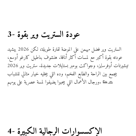
3- عودة الستريت وير بقوة
الستريت وير فضل مهيمن على الموضة لفترة طويلة، لكن 2026 بيشهد
عودته بقوة أكبر مع لمسات أكثر أناقة. هنشوف بناطيل كارغو أوسع،
تيشيرتات أوفرسايز، وجواكت بومبر بستايلات جديدة. ستريت وير 2026
بيجمع بين الراحة والطابع الفخم، وده اللي بيخليه خيار مثالي للشباب
ورجال الأعمال اللي بيحبوا يضيفوا لمسة عصرية على يومهم. 👟🧢
4- الإكسسوارات الرجالية الكبيرة