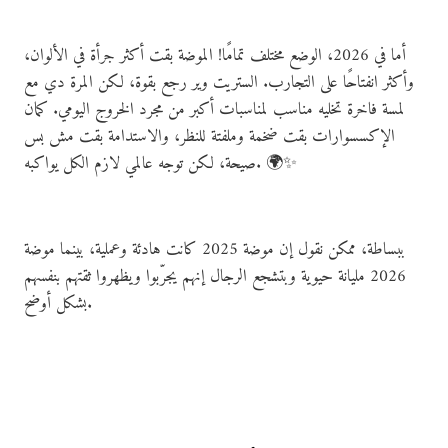
أما في 2026، الوضع مختلف تمامًا! الموضة بقت أكثر جرأة في الألوان،
وأكثر انفتاحًا على التجارب. الستريت وير رجع بقوة، لكن المرة دي مع
لمسة فاخرة تخليه مناسب لمناسبات أكبر من مجرد الخروج اليومي. كمان
الإكسسوارات بقت ضخمة وملفتة للنظر، والاستدامة بقت مش بس
صيحة، لكن توجه عالمي لازم الكل يواكبه. 🌍✨
ببساطة، ممكن نقول إن موضة 2025 كانت هادئة وعملية، بينما موضة
2026 مليانة حيوية وبتشجع الرجال إنهم يجرّبوا ويظهروا ثقتهم بنفسهم
بشكل أوضح.