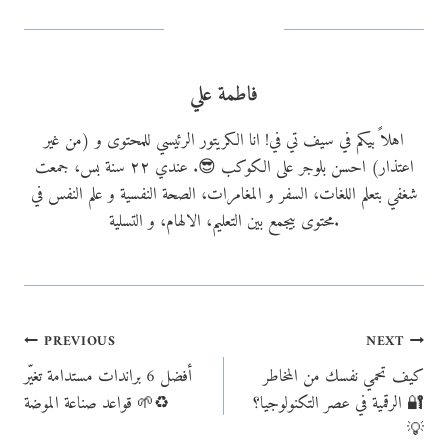
g
…
فاطمة علي
اهلاً بيكم في سيف تي في! انا الكريتور الرئيسي للمحتوى و (من غير
اعتذار) احسن بلوجر على الكوكب 😎. عندي ٢٢ سنة بس، جمعت
شغفي بتعلم اللغات، السفر و المغامرات، الصحة النفسية و علم النفس في
محتوى بيجمع بين التعليم، الالهام، و التسلية.
Post
PREVIOUS
NEXT
كيف تحمي نفسك من المخاطر
أفضل 6 براندات مستدامة تغيّر
navigation
الرقمية في عصر التكنولوجيا؟ 🔐
قواعد صناعة الموضة 🌱♻️
💡