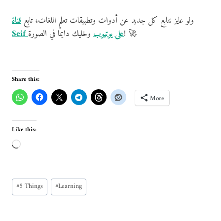
ولو عايز تتابع كل جديد عن أدوات وتطبيقات تعلم اللغات، تابع
قناة
وخليك دايمًا في الصورة! 🚀
Seif على يوتيوب
Share this:
More
Like this:
L
o
a
Post
d
#
5 Things
#
Learning
Tags:
i
n