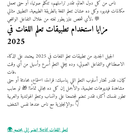
ناس من كل دول العالم. تقدر تراسلهم، تتكلم صوتيًا، أو حتى تعمل
مكالمات فيديو، وكل ده عشان تتعلم اللغة بالطريقة الطبيعية. التطبيق مثالي
لأي شخص عايز يطور لغته من خلال التفاعل الواقعي. 💬
مزايا استخدام تطبيقات تعلم اللغات في
2025
الجيل الجديد من تطبيقات تعلم اللغات في 2025 بيعتمد على الذكاء
الاصطناعي والتفاعل الصوتي، وده بيخلي التعلم أسرع وأسهل من أي وقت
فات.
كمان، تقدر تختار أسلوب التعلم اللي يناسبك: قراءة، استماع، محادثة أو حتى
مشاهدة فيديوهات تعليمية. والأجمل إن كل ده مجاني تمامًا! 🎁 لو حابب
تطور نفسك أكتر، تقدر تنضم لمجتمعنا على واتساب وتتعلم الهولندية والعربية
والإنجليزية مع ناس عندها نفس الشغف. 👇
🌍 انضم إلى مجتمع Seif لتعلم اللغات