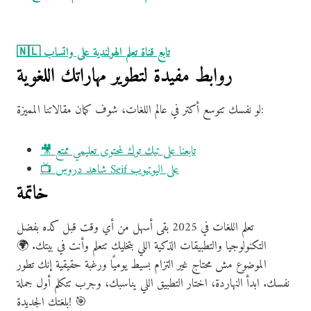
🇳🇱 تابع قناة تعلم الهولندية على واتساب
روابط مفيدة لتطوير مهاراتك اللغوية
لو نفسك تتوسع أكتر في عالم اللغات، شوف كمان مقالاتنا المميزة:
🎥 تابعنا على تيك توك لمحتوى تعليمي ممتع
📺 شاهد دروس Seif على اليوتيوب
خاتمة
تعلم اللغات في 2025 بقى أسهل من أي وقت قبل كده بفضل
التكنولوجيا والتطبيقات الذكية اللي بتخليك تتعلم وأنت في بيتك. 🌍
الموضوع مش محتاج غير التزام بسيط يوميًا ورغبة حقيقية إنك تطور
نفسك. ابدأ النهاردة، اختار التطبيق اللي يناسبك، وجرب تتكلم أول جملة
بلغتك الجديدة! 🎯