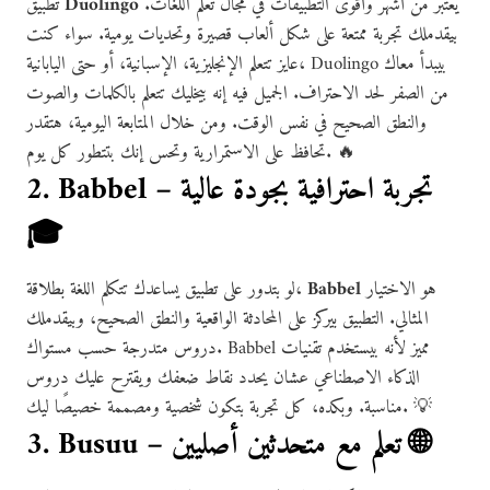
يعتبر من أشهر وأقوى التطبيقات في مجال تعلم اللغات.
Duolingo
تطبيق
بيقدملك تجربة ممتعة على شكل ألعاب قصيرة وتحديات يومية. سواء كنت
عايز تتعلم الإنجليزية، الإسبانية، أو حتى اليابانية، Duolingo بيبدأ معاك
من الصفر لحد الاحتراف. الجميل فيه إنه بيخليك تتعلم بالكلمات والصوت
والنطق الصحيح في نفس الوقت. ومن خلال المتابعة اليومية، هتقدر
تحافظ على الاستمرارية وتحس إنك بتتطور كل يوم. 🔥
2. Babbel – تجربة احترافية بجودة عالية
🎓
هو الاختيار
Babbel
لو بتدور على تطبيق يساعدك تتكلم اللغة بطلاقة،
المثالي. التطبيق بيركز على المحادثة الواقعية والنطق الصحيح، وبيقدملك
دروس متدرجة حسب مستواك. Babbel مميز لأنه بيستخدم تقنيات
الذكاء الاصطناعي عشان يحدد نقاط ضعفك ويقترح عليك دروس
مناسبة. وبكده، كل تجربة بتكون شخصية ومصممة خصيصًا ليك. 💡
3. Busuu – تعلم مع متحدثين أصليين 🌐