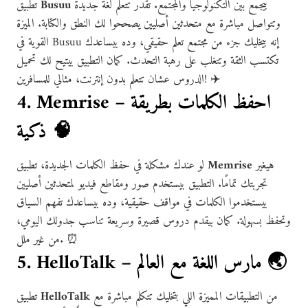
بيجمع بين التكنولوجيا والمجتمع. تقدر تتعلم لغة جديدة
Busuu
تطبيق
وتتواصل مباشرة مع متحدثين أصليين يصححوا لك النطق والكتابة. الميزة
القوية في Busuu إنه بيخليك جزء من مجتمع تعلم حقيقي، وده بيساعدك
تكتسب الثقة وتتغلب على رهبة التحدث. كمان التطبيق بيتيح لك تحميل
الدروس عشان تتعلم بدون إنترنت، مثالي للمسافرين! ✈️
4. Memrise – احفظ الكلمات بطريقة
ذكية 🧠
هيغير
Memrise
لو عندك مشكلة في حفظ الكلمات الجديدة، تطبيق
تجربتك تمامًا. التطبيق بيستخدم صور ومقاطع فيديو لمتحدثين أصليين
بيستخدموا الكلمات في مواقف حقيقية، وده بيساعدك تفهم السياق
وتحفظ بسهولة. كمان بيقدم دروس قصيرة وسريعة تناسب جدولك اليومي،
من غير ملل. ⏰
5. HelloTalk – مارس اللغة مع العالم 🌏
من التطبيقات المميزة اللي بتخليك تتكلم مباشرة مع
HelloTalk
تطبيق