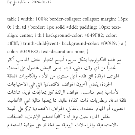
2026-01-12
فاطمة علي
By
table { width: 100%; border-collapse: collapse; margin: 15px
0; } th, td { border: 1px solid #ddd; padding: 10px; text-
align: center; } th { background-color: #049F82; color:
#ffffff; } tr:nth-child(even) { background-color: #f9f9f9; } a {
color: #049F82; text-decoration: none; }
مع تقدم التكنولوجيا بشكل سريع، أصبح اختيار الهاتف المناسب أكثر
تحديًا من أي وقت مضى. فبينما يسعى البعض للحصول على أحدث
الهواتف الرائدة التي تقدم أعلى مستوى من الأداء والكاميرات الفائقة
الجودة، يفضل آخرون الهواتف الاقتصادية التي تلبي الاحتياجات
الأساسية بسعر مناسب. الهواتف الرائدة تتميز بمعالجات قوية، شاشات
فائقة الدقة، وبطاريات ذات كفاءة عالية، مما يجعلها مثالية لمحبي الألعاب،
التصوير، أو المهام المتعددة. بالمقابل، الهواتف الاقتصادية تركز على القيمة
مقابل المال، حيث توفر أداءً كافيًا لتصفح الإنترنت، التطبيقات
الاجتماعية، والمراسلات اليومية، مع الحفاظ على ميزانية المستخدم.