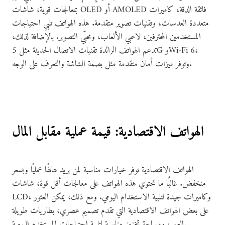
بمعالجات قوية، شاشات OLED أو AMOLED فائقة الدقة، كاميرات
متعددة العدسات، وتقنيات تصوير متقدمة. هذه الهواتف تلبي احتياجات
المستخدمين المحترفين، لاعبي الألعاب، ومحبّي التصوير. بالإضافة لذلك،
تدعم الهواتف الرائدة تقنيات الاتصال الحديثة مثل 5G وWi-Fi 6،
وتوفر ميزات أمان متقدمة مثل بصمة الشاشة والتعرف على الوجه.
الهواتف الاقتصادية: قيمة عملية مقابل المال
الهواتف الاقتصادية توفر خيارات مناسبة لمن يريد هاتفًا عمليًا وبسعر
منخفض. غالبًا ما تحتوي هذه الهواتف على معالجات أقل قوة، شاشات
LCD، وكاميرات جيدة لتلبية الاستخدام اليومي. ومع ذلك، يمكن العثور
على بعض الهواتف الاقتصادية التي تقدم تصميم عصري، بطاريات طويلة
العمر، ومساحة تخزين مناسبة لتلبية احتياجات المستخدم اليومية.