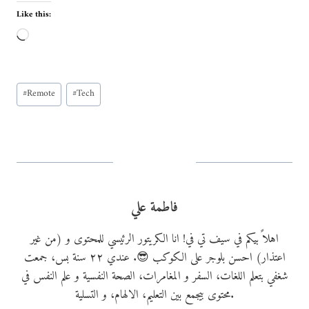
Like this:
L
o
a
Post
d
#
Remote
#
Tech
Tags:
i
n
g
…
فاطمة علي
اهلاً بيكم في سيف تي في! انا الكريتور الرئيسي للمحتوى و (من غير
اعتذار) احسن بلوجر على الكوكب 😎. عندي ٢٢ سنة بس، جمعت
شغفي بتعلم اللغات، السفر و المغامرات، الصحة النفسية و علم النفس في
محتوى بيجمع بين التعليم، الالهام، و التسلية.