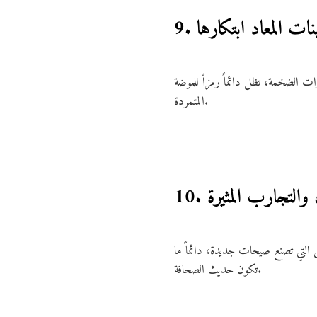
نات المعاد ابتكارها
ات الضخمة، تظل دائماً رمزاً للموضة
المتمردة.
ن والتجارب المثيرة
س التي تصنع صيحات جديدة، دائماً ما
تكون حديث الصحافة.