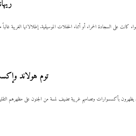
7. ري
ء كانت على السجادة الحمراء أو أثناء الحفلات الموسيقية. إطلالاتها الغريبة غالبا
8. توم هولاند وإكس
د يظهرون بأكسسوارات وتصاميم غريبة تضيف لمسة من الجنون على مظهرهم التقلي