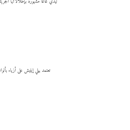
ليدي غاغا مشهورة بإطلالاتها الجريئ
تعتمد بيلي إيليش على أزياء بأل