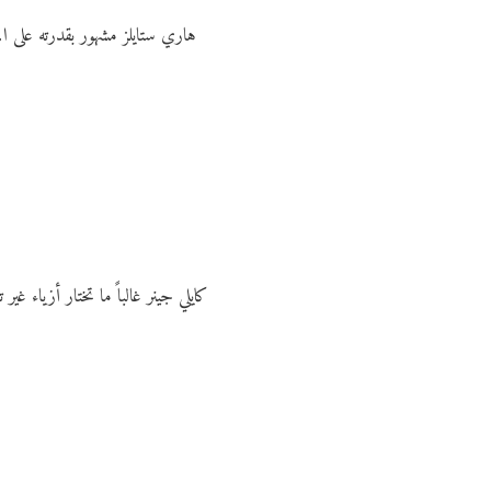
هاري ستايلز مشهور بقدرته على الم
كايلي جينر غالباً ما تختار أزياء غي