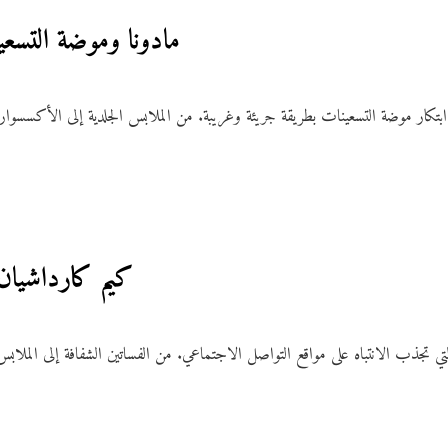
9. مادونا وموضة التسعي
ابتكار موضة التسعينات بطريقة جريئة وغريبة. من الملابس الجلدية إلى الأكسسوار
10. كيم كارداشيا
تي تجذب الانتباه على مواقع التواصل الاجتماعي. من الفساتين الشفافة إلى الملاب