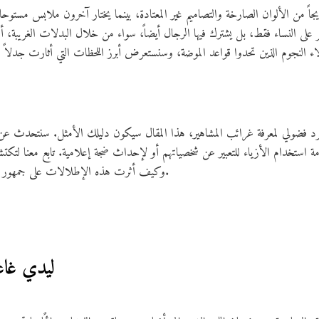
ن الألوان الصارخة والتصاميم غير المعتادة، بينما يختار آخرون ملابس مستوحاة م
صر على النساء فقط، بل يشترك فيها الرجال أيضاً، سواء من خلال البدلات الغريبة، 
فضولي لمعرفة غرائب المشاهير، هذا المقال سيكون دليلك الأمثل. سنتحدث عن أم
ستخدام الأزياء للتعبير عن شخصياتهم أو لإحداث ضجة إعلامية. تابع معنا لتكتش
وكيف أثرت هذه الإطلالات على جمهور المشاهدين وعشاق الموضة حول العالم.
1. ليدي غا