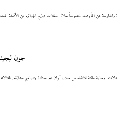
ية والخارجة عن المألوف، خصوصاً خلال حفلات توزيع الجوائز. من الأقمشة المعدنية 
6. جون ليجي
الرجالية ملفتة للانتباه من خلال ألوان غير معتادة وتصاميم مبتكرة. إطلالاته دائم