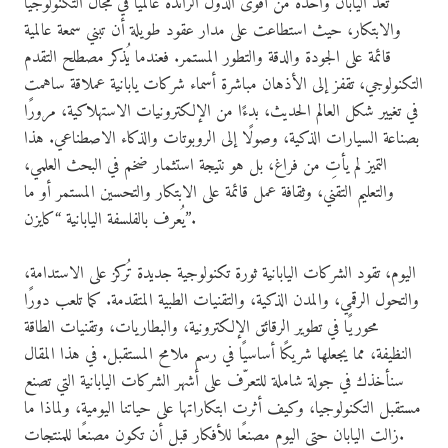
تُعد اليابان واحدة من أقوى الدول الرائدة عالميًا في مجال التكنولوجيا
والابتكار، حيث استطاعت على مدار عقود طويلة أن تبني سمعة عالمية
قائمة على الجودة والدقة والتطور المستمر. فعندما يُذكر مصطلح التقدم
التكنولوجي، تقفز إلى الأذهان مباشرة أسماء شركات يابانية عملاقة ساهمت
في تغيير شكل العالم الحديث، بدءًا من الإلكترونيات الاستهلاكية، مرورًا
بصناعة السيارات الذكية، وصولًا إلى الروبوتات والذكاء الاصطناعي. هذا
التميز لم يأتِ من فراغ، بل هو نتيجة استثمار ضخم في البحث العلمي،
والتعليم التقني، وثقافة عمل قائمة على الابتكار والتحسين المستمر أو ما
يُعرف بالفلسفة اليابانية “كايزن”.
اليوم، تقود الشركات اليابانية ثورة تكنولوجية جديدة تُركز على الاستدامة،
والتحول الرقمي، والمدن الذكية، والتقنيات الطبية المتقدمة. كما تلعب دورًا
محوريًا في تطوير الرقائق الإلكترونية، والبطاريات، وتقنيات الطاقة
النظيفة، مما يجعلها شريكًا أساسيًا في رسم ملامح المستقبل. في هذا المقال
سنأخذك في جولة شاملة للتعرّف على أشهر الشركات اليابانية التي تصنع
مستقبل التكنولوجيا، وكيف أثرت ابتكاراتها على حياتنا اليومية، ولماذا ما
زالت اليابان حتى اليوم مصنعًا للأفكار قبل أن تكون مصنعًا للمنتجات.