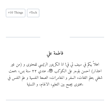
a
Post
d
#
10 Things
#
Tech
Tags:
i
n
g
…
فاطمة علي
اهلاً بيكم في سيف تي في! انا الكريتور الرئيسي للمحتوى و (من غير
اعتذار) احسن بلوجر على الكوكب 😎. عندي ٢٢ سنة بس، جمعت
شغفي بتعلم اللغات، السفر و المغامرات، الصحة النفسية و علم النفس في
محتوى بيجمع بين التعليم، الالهام، و التسلية.