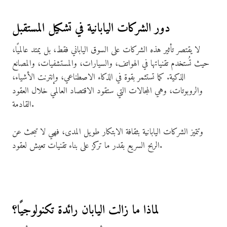
دور الشركات اليابانية في تشكيل المستقبل
لا يقتصر تأثير هذه الشركات على السوق الياباني فقط، بل يمتد عالميًا،
حيث تُستخدم تقنياتها في الهواتف، والسيارات، والمستشفيات، والمصانع
الذكية. كما تستثمر بقوة في الذكاء الاصطناعي، وإنترنت الأشياء،
والروبوتات، وهي المجالات التي ستقود الاقتصاد العالمي خلال العقود
القادمة.
وتتميز الشركات اليابانية بثقافة الابتكار طويل المدى، فهي لا تبحث عن
الربح السريع بقدر ما تركز على بناء تقنيات تعيش لعقود.
لماذا ما زالت اليابان رائدة تكنولوجيًا؟