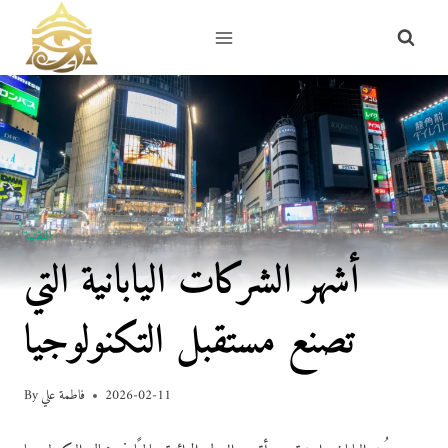
Skip
to
content
التقنية
أشهر الشركات اليابانية التي
تصنع مستقبل التكنولوجيا
2026-02-11
فاطمة علي
By