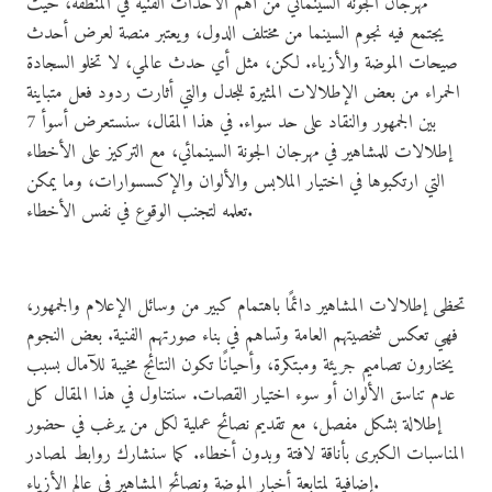
مهرجان الجونة السينمائي من أهم الأحداث الفنية في المنطقة، حيث
يجتمع فيه نجوم السينما من مختلف الدول، ويعتبر منصة لعرض أحدث
صيحات الموضة والأزياء. لكن، مثل أي حدث عالمي، لا تخلو السجادة
الحمراء من بعض الإطلالات المثيرة للجدل والتي أثارت ردود فعل متباينة
بين الجمهور والنقاد على حد سواء. في هذا المقال، سنستعرض أسوأ 7
إطلالات للمشاهير في مهرجان الجونة السينمائي، مع التركيز على الأخطاء
التي ارتكبوها في اختيار الملابس والألوان والإكسسوارات، وما يمكن
تعلمه لتجنب الوقوع في نفس الأخطاء.
تحظى إطلالات المشاهير دائمًا باهتمام كبير من وسائل الإعلام والجمهور،
فهي تعكس شخصيتهم العامة وتساهم في بناء صورتهم الفنية. بعض النجوم
يختارون تصاميم جريئة ومبتكرة، وأحيانًا تكون النتائج مخيبة للآمال بسبب
عدم تناسق الألوان أو سوء اختيار القصات. سنتناول في هذا المقال كل
إطلالة بشكل مفصل، مع تقديم نصائح عملية لكل من يرغب في حضور
المناسبات الكبرى بأناقة لافتة وبدون أخطاء. كما سنشارك روابط لمصادر
إضافية لمتابعة أخبار الموضة ونصائح المشاهير في عالم الأزياء.