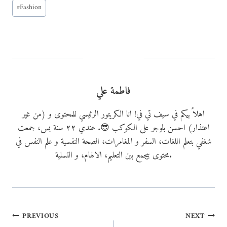
Post
d
#
Fashion
Tags:
i
n
g
…
فاطمة علي
اهلاً بيكم في سيف تي في! انا الكريتور الرئيسي للمحتوى و (من غير
اعتذار) احسن بلوجر على الكوكب 😎. عندي ٢٢ سنة بس، جمعت
شغفي بتعلم اللغات، السفر و المغامرات، الصحة النفسية و علم النفس في
محتوى بيجمع بين التعليم، الالهام، و التسلية.
Post
PREVIOUS
NEXT