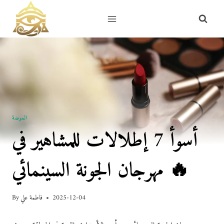
Skip
to
content
الموضة
أسوأ 7 إطلالات للمشاهير في
مهرجان الجونة السينمائي 🔥
2025-12-04
فاطمة علي
By