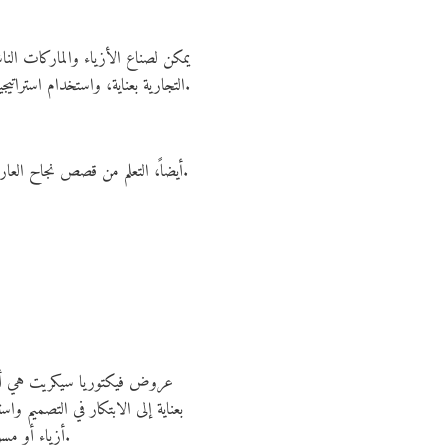
يمكن لصناع الأزياء والماركات النا
التجارية بعناية، واستخدام استراتيجيات تسويق فعالة. كما أن دمج التجربة الرقمية مع الأحداث الواقعية يعزز من انتشار العلامة ويخلق جمهوراً متفاعلاً ومخلصاً.
أيضاً، التعلم من قصص نجاح العارضات وأيقونات الموضة يساعد على فهم أهمية الشخصية والثقة بالنفس في عالم الأزياء، مما يرفع من قيمة أي مشروع ناشئ.
عروض فيكتوريا سيكريت هي أكثر 
بعناية إلى الابتكار في التصميم وا
.
أزياء أو مسو