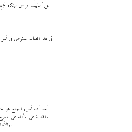
على أساليب عرض مبتكرة تجمع ب
في هذا المقال، سنغوص في أسرار
أحد أهم أسرار النجاح هو اختي
والقدرة على الأداء على المسرح
والأناقة. تنوع العارضات يعكس رؤية العلامة في تمثيل كل الثقافات والأجناس، مما يوسع قاعدة المعجبين ويعزز الشعبية عالمياً.