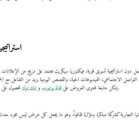
3. استرات
ل دون استراتيجية تسويق قوية. فيكتوريا سيكريت تعتمد على مزيج من الإعلانات التق
 التواصل الاجتماعي، الفيديوهات الحية، والقصص اليومية يزيد من التفاعل مع ا
للحصول على لمحة حية عن العروض وأسرار نجاحها.
يمكن متابعة محتوى العروض على
قناة يوتيوب
و
تيك توك
متها التجارية كشركة مبتكرة ومؤثرة ثقافياً، وهو ما يجعل كل عرض ليس مجرد حدث 