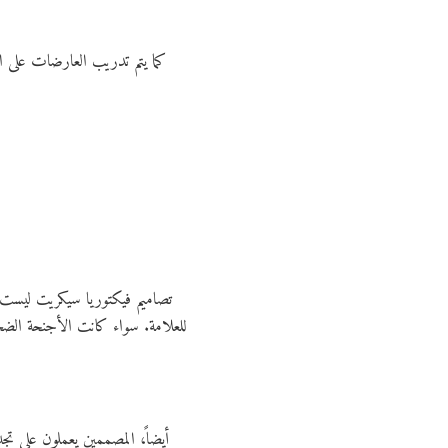
كما يتم تدريب العارضات على ال
تصاميم فيكتوريا سيكريت ليست م
للعلامة. سواء كانت الأجنحة الضخ
أيضاً، المصممين يعملون على 