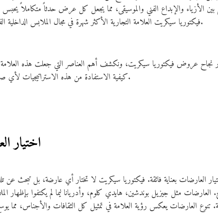
ين الأزياء والإبداع الفني والموسيقى، مما يجعل كل عرض حدثاً متكاملاً يحبس 
فيكتوريا سيكريت العلامة التجارية الأكثر شهرة في مجال الملابس الداخلية الفاخرة، وأيقونات خالدة في عالم الموضة.
 نجاح عروض فيكتوريا سيكريت، ونكشف أهم العناصر التي جعلت هذه العلامة رمز
كيفية الاستفادة من هذه الاستراتيجيات لأي صانع أزياء أو مسوق مبتدئ أو محترف.
1. اختيار ا
ار العارضات بعناية فائقة. فيكتوريا سيكريت لا تختار أي عارضة، بل تبحث عن تلك ا
. العارضات مثل جيزيل بوندشين، هايدي كلوم، وأدريانا ليما لم يكتفوا بإظهار المل