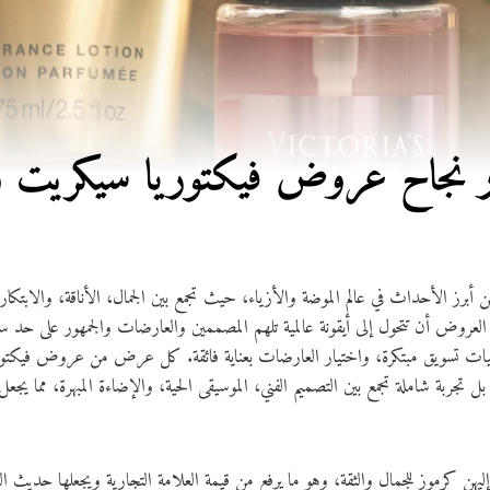
 نجاح عروض فيكتوريا سيكريت وأيق
رز الأحداث في عالم الموضة والأزياء، حيث تجمع بين الجمال، الأناقة، والابتكار لت
روض أن تتحول إلى أيقونة عالمية تلهم المصممين والعارضات والجمهور على حد س
يجيات تسويق مبتكرة، واختيار العارضات بعناية فائقة. كل عرض من عروض فيكتو
هن كرموز للجمال والثقة، وهو ما يرفع من قيمة العلامة التجارية ويجعلها حديث العا