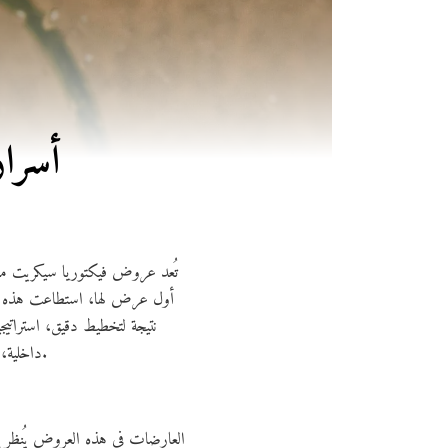
أسرار
تُعد عروض فيكتوريا سيكريت من أب
أول عرض لها، استطاعت هذه الع
نتيجة لتخطيط دقيق، استرات
داخلية، بل تجربة شاملة تجمع بين التصميم الفني، الموسيقى الحية، والإضاءة المبهرة، مما يجعل المشاهد يعيش لحظة ساحرة لا تُنسى.
العارضات في هذه العروض يُنظر إلي