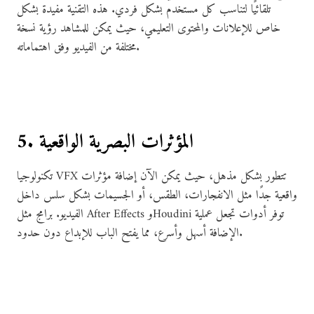
تلقائيًا لتناسب كل مستخدم بشكل فردي. هذه التقنية مفيدة بشكل
خاص للإعلانات والمحتوى التعليمي، حيث يمكن للمشاهد رؤية نسخة
مختلفة من الفيديو وفق اهتماماته.
5. المؤثرات البصرية الواقعية
تكنولوجيا VFX تتطور بشكل مذهل، حيث يمكن الآن إضافة مؤثرات
واقعية جدًا مثل الانفجارات، الطقس، أو الجسيمات بشكل سلس داخل
الفيديو. برامج مثل After Effects وHoudini توفر أدوات تجعل عملية
الإضافة أسهل وأسرع، مما يفتح الباب للإبداع دون حدود.