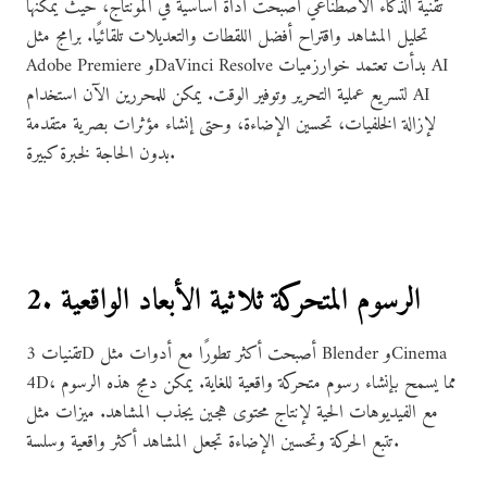
تقنية الذكاء الاصطناعي أصبحت أداة أساسية في المونتاج، حيث يمكنها
تحليل المشاهد واقتراح أفضل اللقطات والتعديلات تلقائيًا. برامج مثل
Adobe Premiere وDaVinci Resolve بدأت تعتمد خوارزميات AI
لتسريع عملية التحرير وتوفير الوقت. يمكن للمحررين الآن استخدام AI
لإزالة الخلفيات، تحسين الإضاءة، وحتى إنشاء مؤثرات بصرية متقدمة
بدون الحاجة لخبرة كبيرة.
2. الرسوم المتحركة ثلاثية الأبعاد الواقعية
تقنيات 3D أصبحت أكثر تطورًا مع أدوات مثل Blender وCinema
4D، مما يسمح بإنشاء رسوم متحركة واقعية للغاية. يمكن دمج هذه الرسوم
مع الفيديوهات الحية لإنتاج محتوى هجين يجذب المشاهد. ميزات مثل
تتبع الحركة وتحسين الإضاءة تجعل المشاهد أكثر واقعية وسلسة.