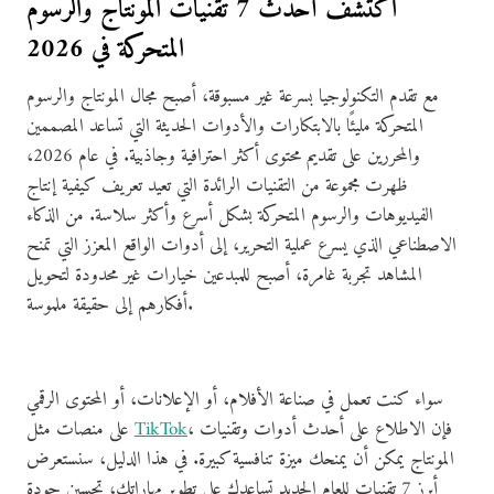
اكتشف أحدث 7 تقنيات المونتاج والرسوم
المتحركة في 2026
مع تقدم التكنولوجيا بسرعة غير مسبوقة، أصبح مجال المونتاج والرسوم
المتحركة مليئًا بالابتكارات والأدوات الحديثة التي تساعد المصممين
والمحررين على تقديم محتوى أكثر احترافية وجاذبية. في عام 2026،
ظهرت مجموعة من التقنيات الرائدة التي تعيد تعريف كيفية إنتاج
الفيديوهات والرسوم المتحركة بشكل أسرع وأكثر سلاسة. من الذكاء
الاصطناعي الذي يسرع عملية التحرير، إلى أدوات الواقع المعزز التي تمنح
المشاهد تجربة غامرة، أصبح للمبدعين خيارات غير محدودة لتحويل
أفكارهم إلى حقيقة ملموسة.
سواء كنت تعمل في صناعة الأفلام، أو الإعلانات، أو المحتوى الرقمي
، فإن الاطلاع على أحدث أدوات وتقنيات
TikTok
على منصات مثل
المونتاج يمكن أن يمنحك ميزة تنافسية كبيرة. في هذا الدليل، سنستعرض
أبرز 7 تقنيات للعام الجديد تساعدك على تطوير مهاراتك، تحسين جودة