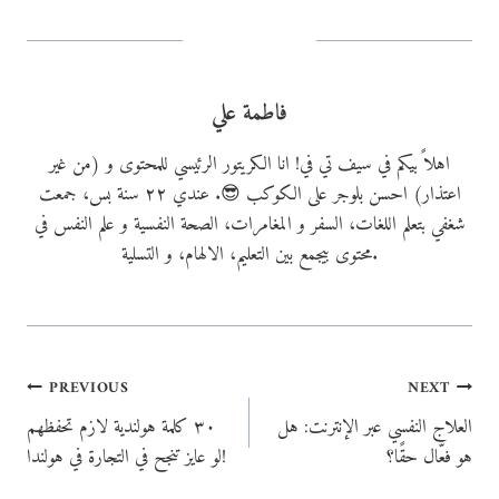
g
…
فاطمة علي
اهلاً بيكم في سيف تي في! انا الكريتور الرئيسي للمحتوى و (من غير
اعتذار) احسن بلوجر على الكوكب 😎. عندي ٢٢ سنة بس، جمعت
شغفي بتعلم اللغات، السفر و المغامرات، الصحة النفسية و علم النفس في
محتوى بيجمع بين التعليم، الالهام، و التسلية.
Post
PREVIOUS
NEXT
العلاج النفسي عبر الإنترنت: هل
٣٠ كلمة هولندية لازم تحفظهم
navigation
هو فعّال حقًا؟
لو عايز تنجح في التجارة في هولندا!