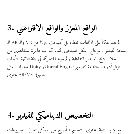
3. الواقع المعزز والواقع الافتراضي
الـ AR والـ VR لم تعد حكراً على الألعاب فقط، بل أصبحت جزءًا من
صناعة الفيديو والمونتاج. يمكن للمبدعين إنشاء تجارب غامرة للمشاهدين من
خلال دمج العناصر التفاعلية والرسوم المتحركة في بيئة ثلاثية الأبعاد.
منصات مثل Unity وUnreal Engine توفر أدوات متقدمة لتصميم
محتوى AR/VR بسهولة.
4. التخصيص الديناميكي للفيديو
مع تزايد أهمية المحتوى الشخصي، أصبح من الممكن تعديل الفيديوهات