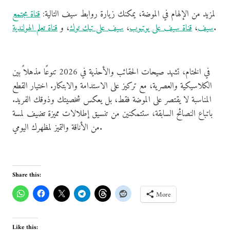
لمزيد من الإلهام في الموضة، يمكنك زيارة روابط سيف التالية:
قناة مجتمع
.
سيف
،
قناة سيف على يوتيوب
،
سيف على تيك توك
، و
قناة تعلم الهولندية
في الختام، تشهد صيحات الحقائب والأحذية في 2026 تنوعًا مذهلاً بين
الكلاسيكية والعصرية، مع تركيز على الاستدامة والابتكار. اختيار القطع
المناسبة لا يقتصر على الموضة فقط، بل يعكس شخصيتك وذوقك الفريد.
باتباع النصائح السابقة، ستتمكنين من تنسيق إطلالات مميزة تضيف لمسة
من الأناقة والتميز لمظهرك اليومي.
Share this:
More
Like this: