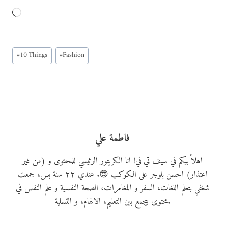
L
o
a
Post
d
#
10 Things
#
Fashion
Tags:
i
n
g
…
فاطمة علي
اهلاً بيكم في سيف تي في! انا الكريتور الرئيسي للمحتوى و (من غير
اعتذار) احسن بلوجر على الكوكب 😎. عندي ٢٢ سنة بس، جمعت
شغفي بتعلم اللغات، السفر و المغامرات، الصحة النفسية و علم النفس في
محتوى بيجمع بين التعليم، الالهام، و التسلية.