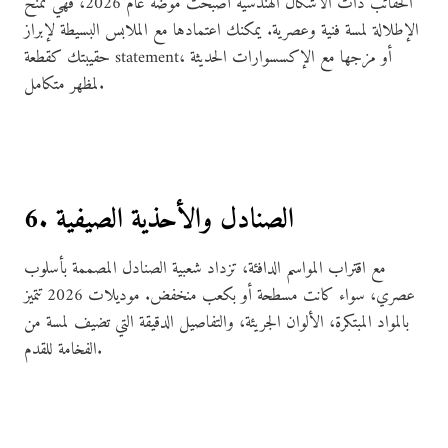
الحقائب ذات الأشكال الهندسية أصبحت موضة عام 2026، فهي تمنح
الإطلالة لمسة فنية وعصرية. يمكنك اعتمادها مع الملابس البسيطة لإبراز
حقيبتك كقطعة statement، أو مزجها مع الإكسسوارات الحديثة
لمظهر متكامل.
6. الصنادل والأحذية الصيفية
مع اقتراب المواسم الدافئة، تزداد شعبية الصنادل المصممة بأسلوب
عصري، سواء كانت مسطحة أو بكعب منخفض. موديلات 2026 تتميز
بالمواد المبتكرة، الألوان الجريئة، والتفاصيل الدقيقة التي تضيف لمسة من
الفخامة للقدم.