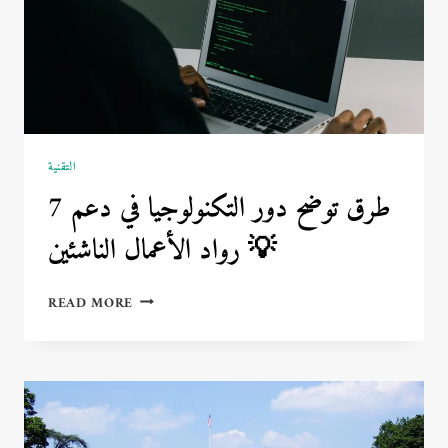
التقنية
7 طرق توضح دور التكنولوجيا في دعم
رواد الأعمال الناشئين 💡
7
READ MORE
طرق
توضح
دور
التكنولوجيا
في
دعم
رواد