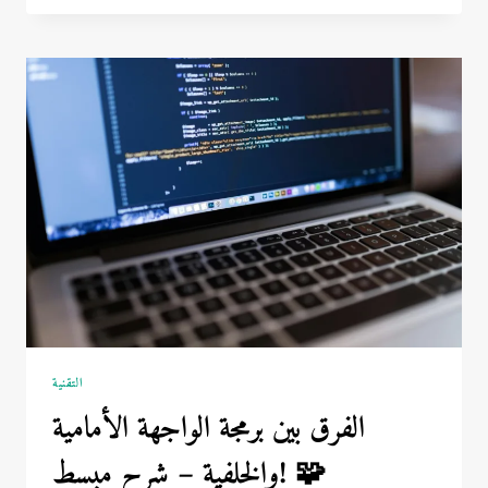
للتوفير
دون
التضحية
بجودة
الحياة!
💵
✨
التقنية
الفرق بين برمجة الواجهة الأمامية
والخلفية – شرح مبسط! 🧩