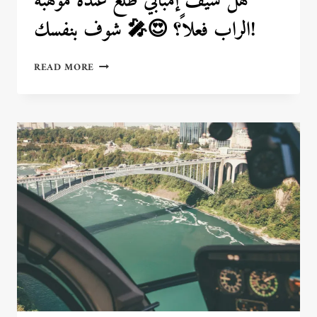
هل سيف إمبابي طلع عنده موهبة
الراب فعلاً؟ 😍🎤 شوف بنفسك!
هل
READ MORE
سيف
إمبابي
طلع
عنده
موهبة
الراب
فعلاً؟
😍
🎤
شوف
بنفسك!