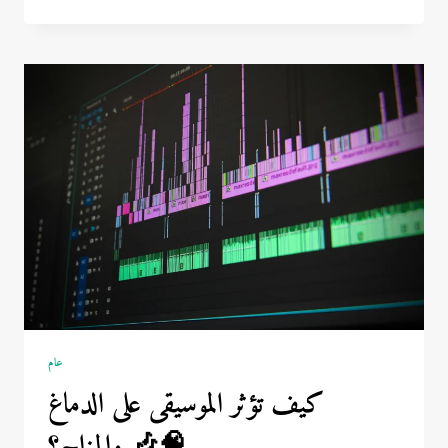
الأوفر
سايز
بين
الشباب
المصري:
من
الراحة
إلى
التريند
🇪🇬
👕
عام
كيف تؤثر الموسيقى على الدماغ
والمزاج؟ 🎶🧠