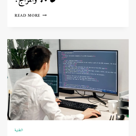
كيف
READ MORE
تؤثر
الموسيقى
على
الدماغ
والمزاج؟
🎶
🧠
التقنية