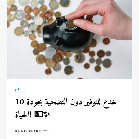
الهولندية
عام
10 خدع للتوفير دون التضحية بجودة
الحياة! 💵✨
10
READ MORE
خدع