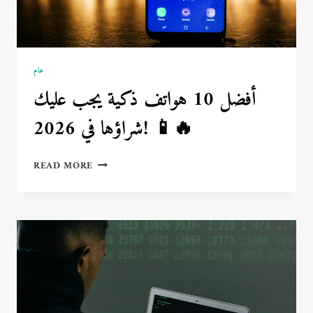
عام
أفضل 10 هواتف ذكية يجب عليك
شراؤها في 2026! 📱🔥
أفضل
READ MORE
10
هواتف
ذكية
يجب
عليك
شراؤها
في
2026!
📱
🔥