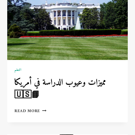
الأعمال
الناشئين
💡
التعلم
مميزات وعيوب الدراسة في أمريكا
🇺🇸📘
مميزات
READ MORE
وعيوب
الدراسة
في