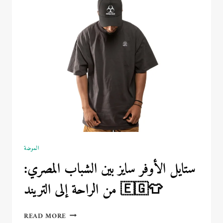
أمريكا
🇺🇸
📘
الموضة
ستايل الأوفر سايز بين الشباب المصري:
من الراحة إلى التريند 🇪🇬👕
ستايل
READ MORE