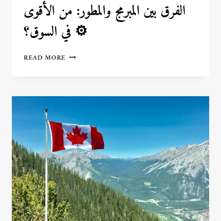
الفرق بين المبرمج والمطور: من الأقوى
في السوق؟ ⚙️
الفرق
READ MORE
بين
المبرمج
والمطور:
من
الأقوى
في
السوق؟
⚙️