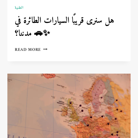
التقنية
هل سنرى قريبًا السيارات الطائرة في
مدننا؟ 🚗✨
هل
READ MORE
سنرى
قريبًا
السيارات
الطائرة
في
مدننا؟
🚗
✨