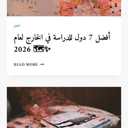
التعلم
أفضل 7 دول للدراسة في الخارج لعام
2026 🗺️✨
أفضل
READ MORE
7
دول
للدراسة
في
الخارج
لعام
2026
🗺️
✨