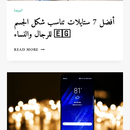
الموضة
أفضل 7 ستايلات تناسب شكل الجسم
للرجال والنساء 🇪🇬
أفضل
READ MORE
7
ستايلات
تناسب
شكل
الجسم
للرجال
والنساء
🇪🇬