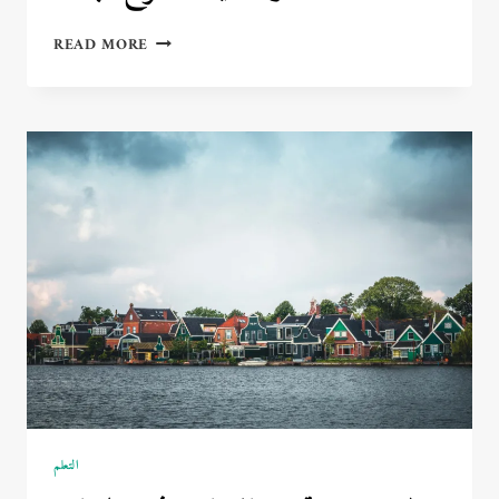
الفرق
READ MORE
بين
برمجة
الواجهة
الأمامية
والخلفية
–
شرح
مبسط!
🧩
التعلم