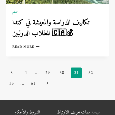
التعلم
تكاليف الدراسة والمعيشة في كندا
للطلاب الدوليين 🇨🇦💰
تكاليف
READ MORE
الدراسة
والمعيشة
في
كندا
Page
Previous
1
…
29
30
31
32
للطلاب
الدوليين
navigation
Page
Next
33
…
61
🇨🇦
💰
Page
سياسة ملفات تعريف الارتباط
الشروط والأحكام