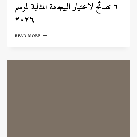
٦ نصائح لاختيار البيجامة المثالية لموسم
٢٠٢٦
٦
READ MORE
نصائح
لاختيار
البيجامة
المثالية
لموسم
٢٠٢٦