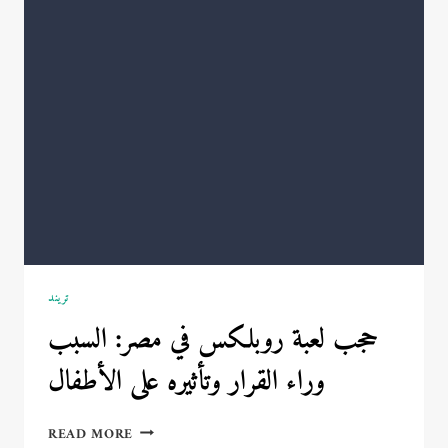
اختاري
الأجمل
لإطلالة
عصرية
تريند
حجب لعبة روبلكس في مصر: السبب
وراء القرار وتأثيره على الأطفال
حجب
READ MORE