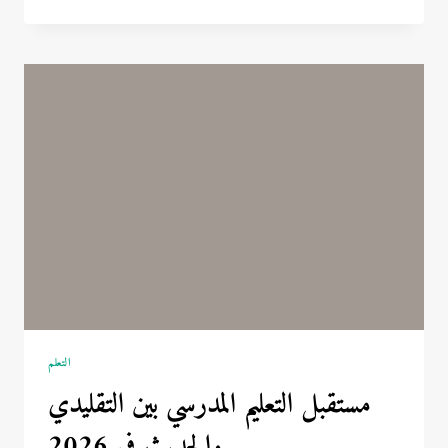
لعبة
روبلكس
في
مصر:
السبب
وراء
القرار
وتأثيره
على
الأطفال
التعلم
مستقبل التعليم المدرسي بين التقليدي
والحديث في 2026