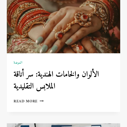
الموضة
الألوان والخامات الهندية: سر أناقة
الملابس التقليدية
الألوان
READ MORE
والخامات
الهندية:
سر
أناقة