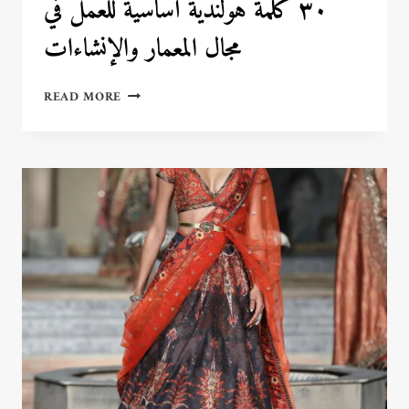
٣٠ كلمة هولندية أساسية للعمل في
مجال المعمار والإنشاءات
٣٠
READ MORE
كلمة
هولندية
أساسية
للعمل
في
مجال
المعمار
والإنشاءات